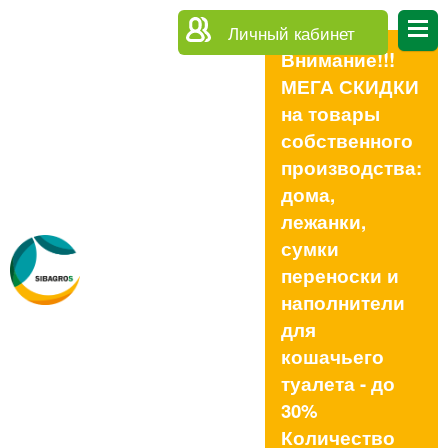
Личный кабинет
Внимание!!!
МЕГА СКИДКИ
на товары
собственного
производства:
дома,
лежанки,
сумки
переноски и
наполнители
для
кошачьего
туалета - до
30%
Количество