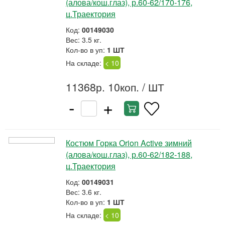
(алова/кош.глаз), р.60-62/170-176,
ц.Траектория
Код:
00149030
Вес: 3.5 кг.
Кол-во в уп:
1 ШТ
На складе:
< 10
11368р. 10коп.
/ ШТ
-
+
Костюм Горка Orion Active зимний
(алова/кош.глаз), р.60-62/182-188,
ц.Траектория
Код:
00149031
Вес: 3.6 кг.
Кол-во в уп:
1 ШТ
На складе:
< 10