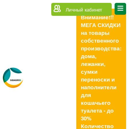
Личный кабинет
Внимание!!!
МЕГА СКИДКИ
на товары
собственного
производства:
дома,
лежанки,
сумки
переноски и
наполнители
для
кошачьего
туалета - до
30%
Количество