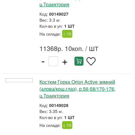
ц.Траектория
Код:
00149027
Вес: 3.3 кг.
Кол-во в уп:
1 ШТ
На складе:
< 10
11368р. 10коп.
/ ШТ
-
+
Костюм Горка Orion Active зимний
(алова/кош.глаз), р.56-58/170-176,
ц.Траектория
Код:
00149028
Вес: 3.35 кг.
Кол-во в уп:
1 ШТ
На складе:
< 10