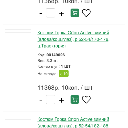
11368р. 10коп.
/ ШТ
-
+
Костюм Горка Orion Active зимний
(алова/кош.глаз), р.52-54/170-176,
ц.Траектория
Код:
00149026
Вес: 3.3 кг.
Кол-во в уп:
1 ШТ
На складе:
< 10
11368р. 10коп.
/ ШТ
-
+
Костюм Горка Orion Active зимний
(алова/кош.глаз), р.52-54/182-188,