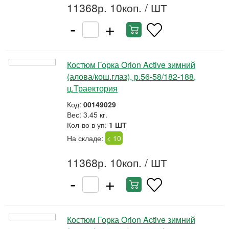
11368р. 10коп.
/ ШТ
-
+
Костюм Горка Orion Active зимний
(алова/кош.глаз), р.56-58/182-188,
ц.Траектория
Код:
00149029
Вес: 3.45 кг.
Кол-во в уп:
1 ШТ
На складе:
< 10
11368р. 10коп.
/ ШТ
-
+
Костюм Горка Orion Active зимний