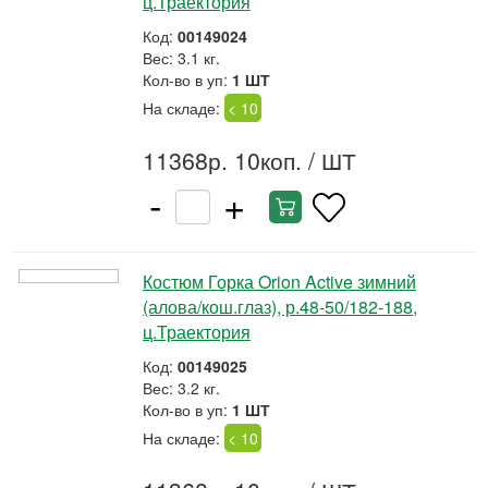
ц.Траектория
Код:
00149024
Вес: 3.1 кг.
Кол-во в уп:
1 ШТ
На складе:
< 10
11368р. 10коп.
/ ШТ
-
+
Костюм Горка Orion Active зимний
(алова/кош.глаз), р.48-50/182-188,
ц.Траектория
Код:
00149025
Вес: 3.2 кг.
Кол-во в уп:
1 ШТ
На складе:
< 10