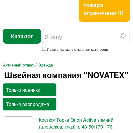
товара
ограничено !!!
Каталог
Искать только в открытой категории
Активный отдых
/
Одежда
Швейная компания "NOVATEX"
Только новинки
Только распродажа
Костюм Горка Orion Active зимний
(алова/кош.глаз), р.48-50/170-176,