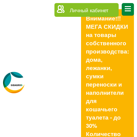
Личный кабинет
Внимание!!!
МЕГА СКИДКИ
на товары
собственного
производства:
дома,
лежанки,
сумки
переноски и
наполнители
для
кошачьего
туалета - до
30%
Количество