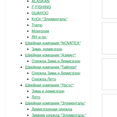
ALASKAN
F-FISHING
GUAHOO
KriOn "Элементаль"
Tramp
Монголия
ЯН и пр.
Швейная компания "NOVATEX"
Зима, демисезон
Швейная компания "Азимут"
Одежда Зима и Демисезон
Швейная компания "Тайгерр"
Одежда Зима и Демисезон
Одежда Лето
Швейная компания "Урсус"
Зима и демисезон
Лето
Швейная компания "Элементаль"
Демисезонная одежда
Зимняя одежда "Элементаль"