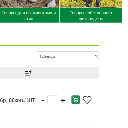
Товары для с/х животных и
Товары собственного
птиц
производства
-
+
6р. 88коп.
/ ШТ