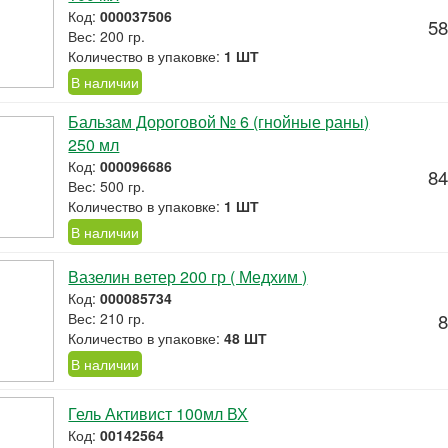
Код:
000037506
58
Вес: 200 гр.
Количество в упаковке:
1 ШТ
В наличии
Бальзам Дороговой № 6 (гнойные раны)
250 мл
Код:
000096686
84
Вес: 500 гр.
Количество в упаковке:
1 ШТ
В наличии
Вазелин ветер 200 гр ( Медхим )
Код:
000085734
Вес: 210 гр.
8
Количество в упаковке:
48 ШТ
В наличии
Гель Активист 100мл ВХ
Код:
00142564