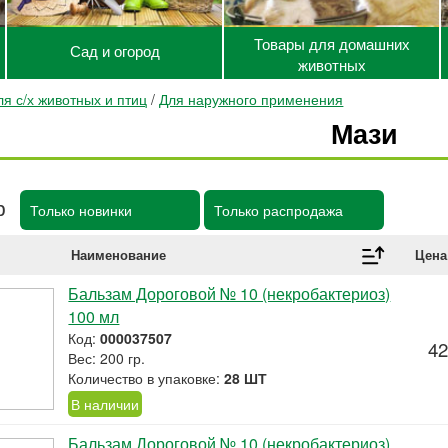
Товары для домашних
Сад и огород
животных
я с/х животных и птиц
/
Для наружного применения
Мази
р
Только новинки
Только распродажа
Наименование
Цена
Бальзам Дороговой № 10 (некробактериоз)
100 мл
Код:
000037507
42
Вес: 200 гр.
Количество в упаковке:
28 ШТ
В наличии
Бальзам Дороговой № 10 (некробактериоз)