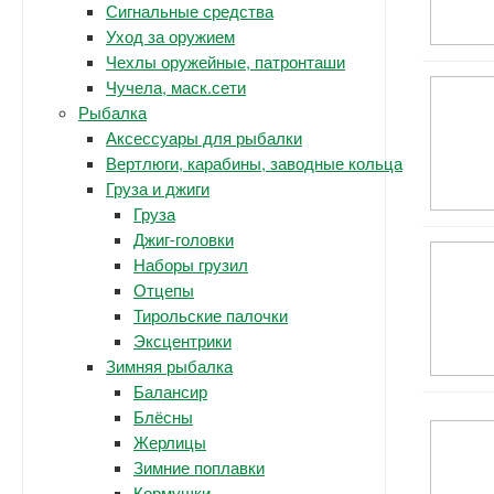
Сигнальные средства
Уход за оружием
Чехлы оружейные, патронташи
Чучела, маск.сети
Рыбалка
Аксессуары для рыбалки
Вертлюги, карабины, заводные кольца
Груза и джиги
Груза
Джиг-головки
Наборы грузил
Отцепы
Тирольские палочки
Эксцентрики
Зимняя рыбалка
Балансир
Блёсны
Жерлицы
Зимние поплавки
Кормушки