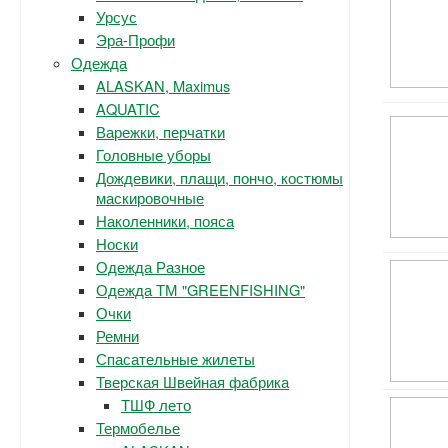
Урсус
Эра-Профи
Одежда
ALASKAN, Maximus
AQUATIC
Варежки, перчатки
Головные уборы
Дождевики, плащи, пончо, костюмы
маскировочные
Наколенники, пояса
Носки
Одежда Разное
Одежда ТМ "GREENFISHING"
Очки
Ремни
Спасательные жилеты
Тверская Швейная фабрика
ТШФ лето
Термобелье