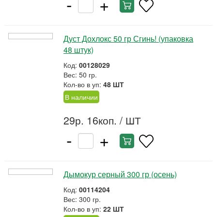
-
+
Дуст Дохлокс 50 гр Сгинь! (упаковка
48 штук)
Код:
00128029
Вес: 50 гр.
Кол-во в уп:
48 ШТ
В наличии
29р. 16коп.
/ ШТ
-
+
Дымокур серный 300 гр (осень)
Код:
00114204
Вес: 300 гр.
Кол-во в уп:
22 ШТ