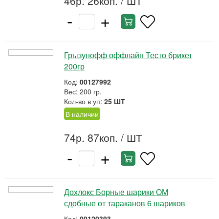
46р. 26коп.
/ ШТ
-
+
Грызунофф оффлайн Тесто брикет
200гр
Код:
00127992
Вес: 200 гр.
Кол-во в уп:
25 ШТ
В наличии
74р. 87коп.
/ ШТ
-
+
Дохлокс Борные шарики ОМ
сдобные от тараканов 6 шариков
Код:
00120393