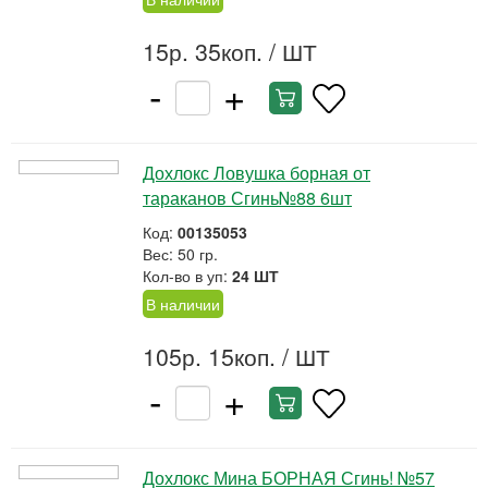
15р. 35коп.
/ ШТ
-
+
Дохлокс Ловушка борная от
тараканов Сгинь№88 6шт
Код:
00135053
Вес: 50 гр.
Кол-во в уп:
24 ШТ
В наличии
105р. 15коп.
/ ШТ
-
+
Дохлокс Мина БОРНАЯ Сгинь! №57