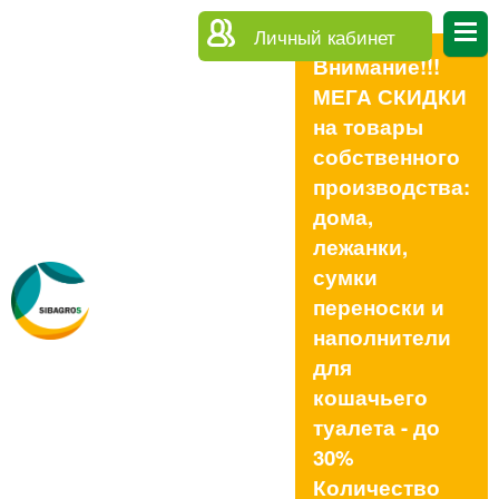
Личный кабинет
Внимание!!!
МЕГА СКИДКИ
на товары
собственного
производства:
дома,
лежанки,
сумки
переноски и
наполнители
для
кошачьего
туалета - до
30%
Количество