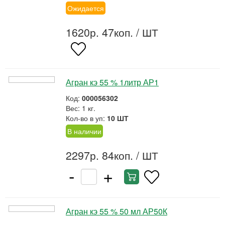
Ожидается
1620р. 47коп.
/ ШТ
Агран кэ 55 % 1литр АР1
Код:
000056302
Вес: 1 кг.
Кол-во в уп:
10 ШТ
В наличии
2297р. 84коп.
/ ШТ
-
+
Агран кэ 55 % 50 мл АР50К