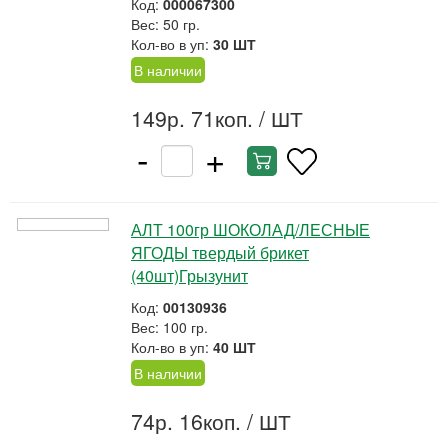
Код:
000067300
Вес: 50 гр.
Кол-во в уп:
30 ШТ
В наличии
149р. 71коп.
/ ШТ
-
+
АЛТ 100гр ШОКОЛАД/ЛЕСНЫЕ
ЯГОДЫ твердый брикет
(40шт)Грызунит
Код:
00130936
Вес: 100 гр.
Кол-во в уп:
40 ШТ
В наличии
74р. 16коп.
/ ШТ