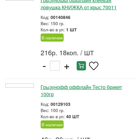
Грызунофф оффлайн клеевая
ловушка КНИЖКА от крыс 70011
Код:
00140846
Вес: 150 гр.
Кол-во в уп:
1 ШТ
В наличии
216р. 18коп.
/ ШТ
-
+
Грызунофф оффлайн Тесто брикет
100гр
Код:
00129103
Вес: 100 гр.
Кол-во в уп:
40 ШТ
В наличии