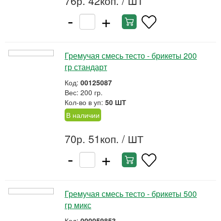
76р. 42коп.
/ ШТ
-
+
Гремучая смесь тесто - брикеты 200
гр стандарт
Код:
00125087
Вес: 200 гр.
Кол-во в уп:
50 ШТ
В наличии
70р. 51коп.
/ ШТ
-
+
Гремучая смесь тесто - брикеты 500
гр микс
Код:
000059853