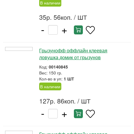
В наличии
35р. 56коп.
/ ШТ
-
+
Грызунофф оффлайн клеевая
ловушка домик от грызунов
Код:
00140845
Вес: 150 гр.
Кол-во в уп:
1 ШТ
В наличии
127р. 86коп.
/ ШТ
-
+