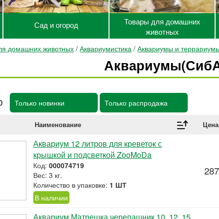
Товары для домашних
Сад и огород
животных
ля домашних животных
/
Аквариумистика
/
Аквариумы и террариум
Аквариумы(Сиб
р
Только новинки
Только распродажа
Наименование
Цена
Аквариум 12 литров для креветок с
крышкой и подсветкой ZooMoDa
Код:
000074719
287
Вес: 3 кг.
Количество в упаковке:
1 ШТ
В наличии
Аквариум Матрешка черепашник 10, 12, 15,