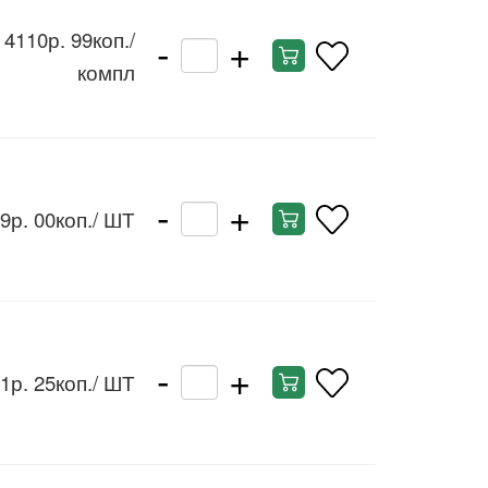
-
+
4110р. 99коп.
/
компл
-
+
9р. 00коп.
/ ШТ
-
+
1р. 25коп.
/ ШТ