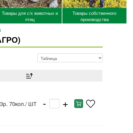
Товары для с/х животных и
Товары собственного
птиц
производства
ы
АГРО)
-
+
3р. 70коп.
/ ШТ