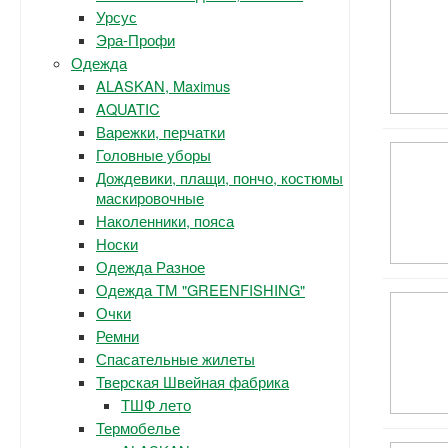
Урсус
Эра-Профи
Одежда
ALASKAN, Maximus
AQUATIC
Варежки, перчатки
Головные уборы
Дождевики, плащи, пончо, костюмы
маскировочные
Наколенники, пояса
Носки
Одежда Разное
Одежда ТМ "GREENFISHING"
Очки
Ремни
Спасательные жилеты
Тверская Швейная фабрика
ТШФ лето
Термобелье