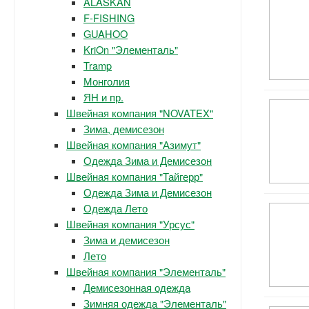
ALASKAN
F-FISHING
GUAHOO
KriOn "Элементаль"
Tramp
Монголия
ЯН и пр.
Швейная компания "NOVATEX"
Зима, демисезон
Швейная компания "Азимут"
Одежда Зима и Демисезон
Швейная компания "Тайгерр"
Одежда Зима и Демисезон
Одежда Лето
Швейная компания "Урсус"
Зима и демисезон
Лето
Швейная компания "Элементаль"
Демисезонная одежда
Зимняя одежда "Элементаль"