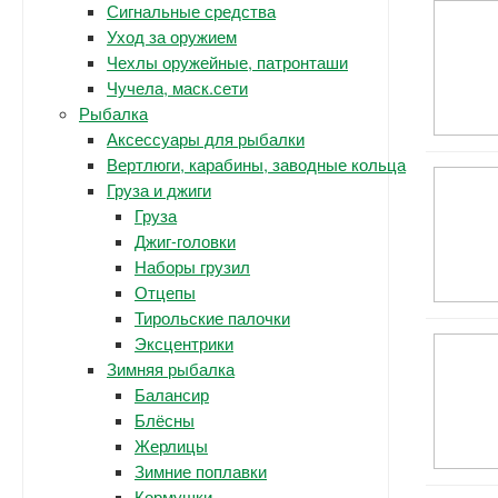
Сигнальные средства
Уход за оружием
Чехлы оружейные, патронташи
Чучела, маск.сети
Рыбалка
Аксессуары для рыбалки
Вертлюги, карабины, заводные кольца
Груза и джиги
Груза
Джиг-головки
Наборы грузил
Отцепы
Тирольские палочки
Эксцентрики
Зимняя рыбалка
Балансир
Блёсны
Жерлицы
Зимние поплавки
Кормушки