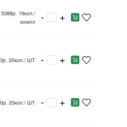
-
+
5388р. 19коп.
/
компл
-
+
3р. 20коп.
/ ШТ
-
+
0р. 20коп.
/ ШТ