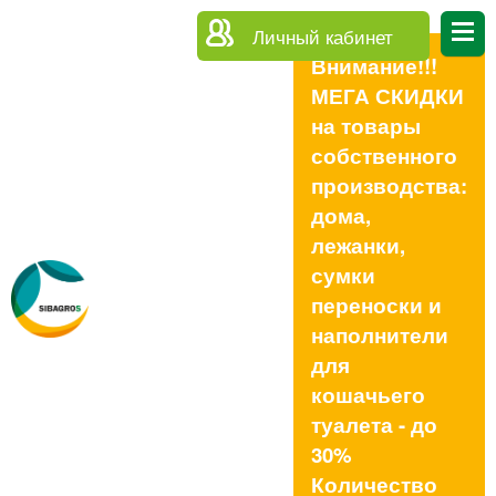
Личный кабинет
Внимание!!!
МЕГА СКИДКИ
на товары
собственного
производства:
дома,
лежанки,
сумки
переноски и
наполнители
для
кошачьего
туалета - до
30%
Количество