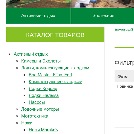
Активный отдых
Зоотехния
Активный
КАТАЛОГ ТОВАРОВ
Активный отдых
Камеры и Эхолоты
Фильт
Лодки, комплектующие к лодкам
BoatMaster, Flinc, Fort
Фото
Комплектующие к лодкам
Новинка
Лодки Корсар
Лодки Нельма
Насосы
Лодочные моторы
Мототехника
Ножи
Ножи Morakniv