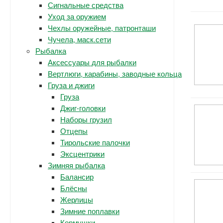
Сигнальные средства
Уход за оружием
Чехлы оружейные, патронташи
Чучела, маск.сети
Рыбалка
Аксессуары для рыбалки
Вертлюги, карабины, заводные кольца
Груза и джиги
Груза
Джиг-головки
Наборы грузил
Отцепы
Тирольские палочки
Эксцентрики
Зимняя рыбалка
Балансир
Блёсны
Жерлицы
Зимние поплавки
Кормушки