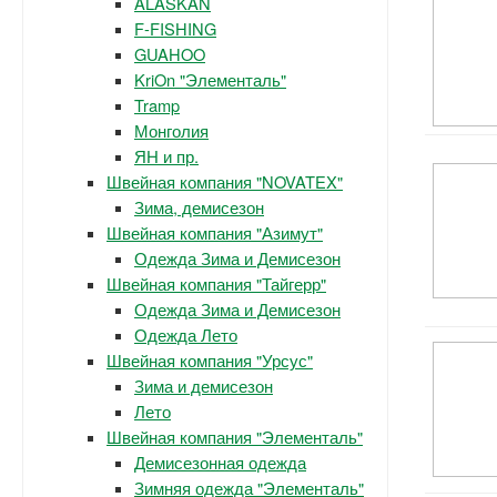
ALASKAN
F-FISHING
GUAHOO
KriOn "Элементаль"
Tramp
Монголия
ЯН и пр.
Швейная компания "NOVATEX"
Зима, демисезон
Швейная компания "Азимут"
Одежда Зима и Демисезон
Швейная компания "Тайгерр"
Одежда Зима и Демисезон
Одежда Лето
Швейная компания "Урсус"
Зима и демисезон
Лето
Швейная компания "Элементаль"
Демисезонная одежда
Зимняя одежда "Элементаль"