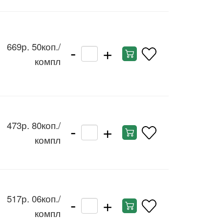
-
+
669р. 50коп.
/
компл
-
+
473р. 80коп.
/
компл
-
+
517р. 06коп.
/
компл