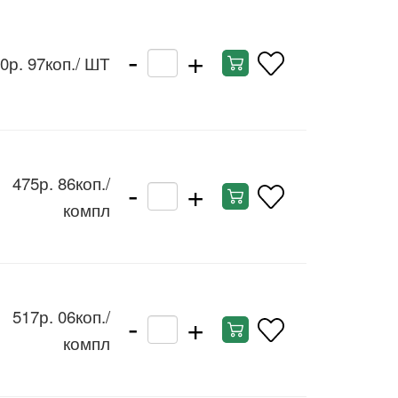
-
+
0р. 97коп.
/ ШТ
-
+
475р. 86коп.
/
компл
-
+
517р. 06коп.
/
компл