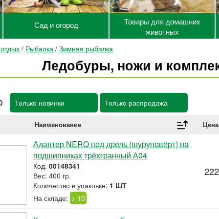
Товары для домашних
Сад и огород
животных
 отдых
/
Рыбалка
/
Зимняя рыбалка
Ледобуры, ножи и компл
р
Только новинки
Только распродажа
Наименование
Цена
Адаптер NERO под дрель (шуруповёрт) на
подшипниках трёхгранный А04
Код:
00148341
222
Вес: 400 гр.
Количество в упаковке:
1 ШТ
На складе:
> 10