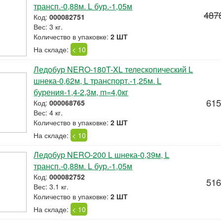
трансп.-0,88м. L бур.-1,05м
487
Код:
000082751
Вес: 3 кг.
Количество в упаковке:
2 ШТ
На складе:
< 10
Ледобур NERO-180T-XL телескопический L
шнека-0,62м, L транспорт.-1,25м. L
бурения-1,4-2,3м, m=4,0кг
615
Код:
000068765
Вес: 4 кг.
Количество в упаковке:
2 ШТ
На складе:
< 10
Ледобур NERO-200 L шнека-0,39м, L
трансп.-0,88м. L бур.-1,05м
Код:
000082752
516
Вес: 3.1 кг.
Количество в упаковке:
2 ШТ
На складе:
< 10