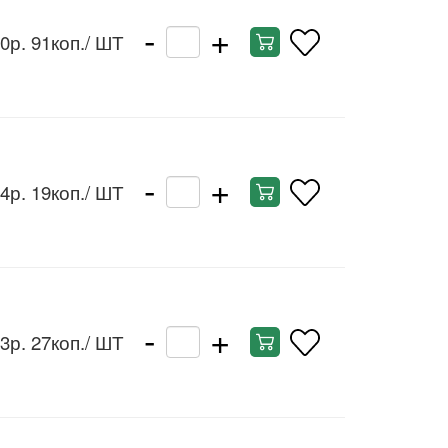
-
+
0р. 91коп.
/ ШТ
-
+
4р. 19коп.
/ ШТ
-
+
3р. 27коп.
/ ШТ