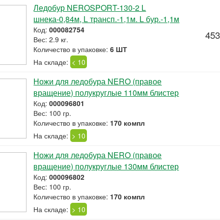
Ледобур NEROSPORT-130-2 L
шнека-0,84м, L трансп.-1,1м. L бур.-1,1м
Код:
000082754
453
Вес: 2.9 кг.
Количество в упаковке:
6 ШТ
На складе:
< 10
Ножи для ледобура NERO (правое
вращение) полукруглые 110мм блистер
Код:
000096801
Вес: 100 гр.
Количество в упаковке:
170 компл
На складе:
> 10
Ножи для ледобура NERO (правое
вращение) полукруглые 130мм блистер
Код:
000096802
Вес: 100 гр.
Количество в упаковке:
170 компл
На складе:
> 10