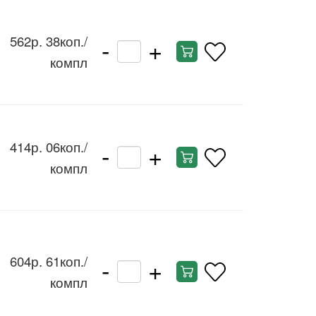
-
+
562р. 38коп.
/
компл
-
+
414р. 06коп.
/
компл
-
+
604р. 61коп.
/
компл