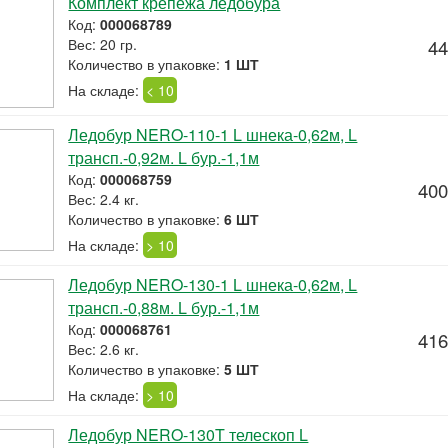
Комплект крепежа ледобура
Код:
000068789
Вес: 20 гр.
44
Количество в упаковке:
1 ШТ
На складе:
< 10
Ледобур NERO-110-1 L шнека-0,62м, L
трансп.-0,92м. L бур.-1,1м
Код:
000068759
400
Вес: 2.4 кг.
Количество в упаковке:
6 ШТ
На складе:
> 10
Ледобур NERO-130-1 L шнека-0,62м, L
трансп.-0,88м. L бур.-1,1м
Код:
000068761
416
Вес: 2.6 кг.
Количество в упаковке:
5 ШТ
На складе:
> 10
Ледобур NERO-130T телескоп L