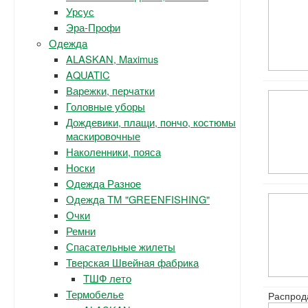
Урсус
Эра-Профи
Одежда
ALASKAN, Maximus
AQUATIC
Варежки, перчатки
Головные уборы
Дождевики, плащи, пончо, костюмы
маскировочные
Наколенники, пояса
Носки
Одежда Разное
Одежда ТМ "GREENFISHING"
Очки
Ремни
Спасательные жилеты
Тверская Швейная фабрика
ТШФ лето
Термобелье
Распрод