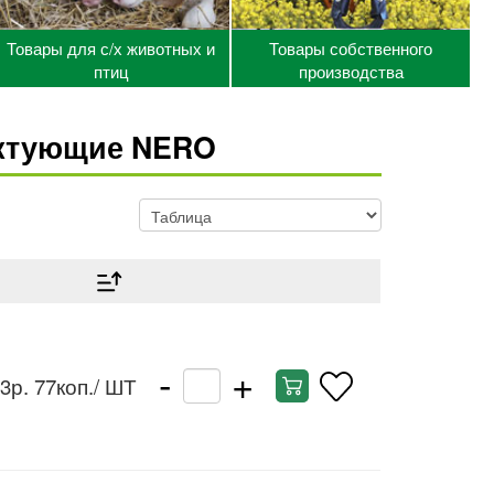
Товары для с/х животных и
Товары собственного
птиц
производства
ектующие NERO
-
+
3р. 77коп.
/ ШТ