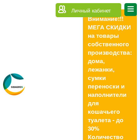
Личный кабинет
Внимание!!!
МЕГА СКИДКИ
на товары
собственного
производства:
дома,
лежанки,
сумки
переноски и
наполнители
для
кошачьего
туалета - до
30%
Количество