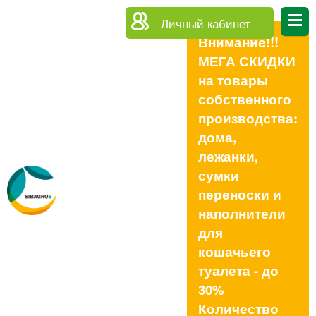
Личный кабинет
Внимание!!!
МЕГА СКИДКИ
на товары
собственного
производства:
дома,
лежанки,
сумки
переноски и
наполнители
для
кошачьего
туалета - до
30%
Количество