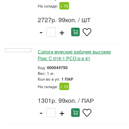
На складе:
> 10
2727р. 99коп.
/ ШТ
-
+
Сапоги мужские рабочие высокие
Рокс С 016-1 РСО р-р 41
Код:
000044750
Вес: 1 кг.
Кол-во в уп:
1 ПАР
На складе:
> 10
1301р. 99коп.
/ ПАР
-
+