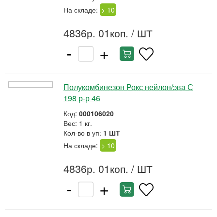
На складе:
> 10
4836р. 01коп.
/ ШТ
-
+
Полукомбинезон Рокс нейлон/эва С
198 р-р 46
Код:
000106020
Вес: 1 кг.
Кол-во в уп:
1 ШТ
На складе:
> 10
4836р. 01коп.
/ ШТ
-
+