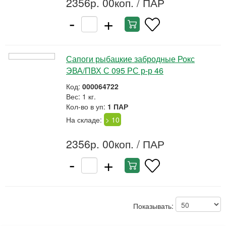
2356р. 00коп.
/ ПАР
-
+
Сапоги рыбацкие забродные Рокс
ЭВА/ПВХ С 095 РС р-р 46
Код:
000064722
Вес: 1 кг.
Кол-во в уп:
1 ПАР
На складе:
> 10
2356р. 00коп.
/ ПАР
-
+
Показывать: