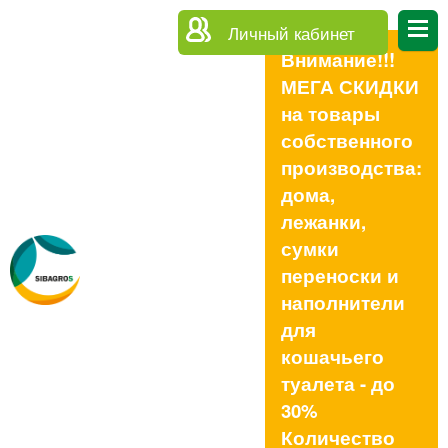
Личный кабинет
Внимание!!!
МЕГА СКИДКИ
на товары
собственного
производства:
дома,
лежанки,
сумки
переноски и
наполнители
для
кошачьего
туалета - до
30%
Количество