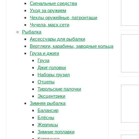
Сигнальные средства
Уход за оружием
Чехлы оружейные, патронташи
Чучела, маск.сети
Рыбалка
Аксессуары для рыбалки
Вертлюги, карабины, заводные кольца
Груза и джиги
Груза
Джиг-головки
Наборы грузил
Отцепы
Тирольские палочки
Эксцентрики
Зимняя рыбалка
Балансир
Блёсны
Жерлицы
Зимние поплавки
Кормушки