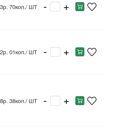
-
+
3р. 70коп.
/ ШТ
-
+
2р. 01коп.
/ ШТ
-
+
8р. 38коп.
/ ШТ