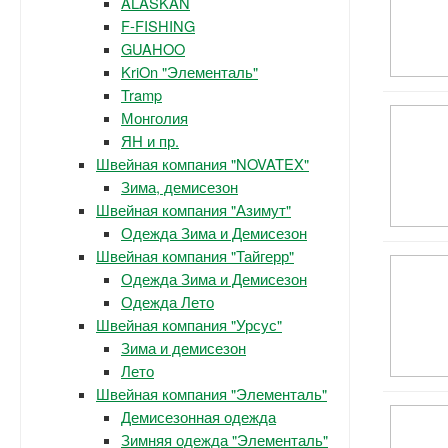
ALASKAN
F-FISHING
GUAHOO
KriOn "Элементаль"
Tramp
Монголия
ЯН и пр.
Швейная компания "NOVATEX"
Зима, демисезон
Швейная компания "Азимут"
Одежда Зима и Демисезон
Швейная компания "Тайгерр"
Одежда Зима и Демисезон
Одежда Лето
Швейная компания "Урсус"
Зима и демисезон
Лето
Швейная компания "Элементаль"
Демисезонная одежда
Зимняя одежда "Элементаль"