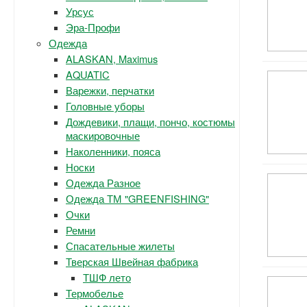
Урсус
Эра-Профи
Одежда
ALASKAN, Maximus
AQUATIC
Варежки, перчатки
Головные уборы
Дождевики, плащи, пончо, костюмы
маскировочные
Наколенники, пояса
Носки
Одежда Разное
Одежда ТМ "GREENFISHING"
Очки
Ремни
Спасательные жилеты
Тверская Швейная фабрика
ТШФ лето
Термобелье