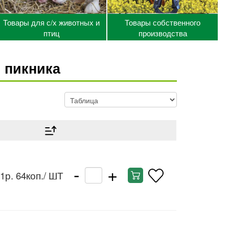
Товары для с/х животных и
Товары собственного
птиц
производства
 пикника
-
+
1р. 64коп.
/ ШТ