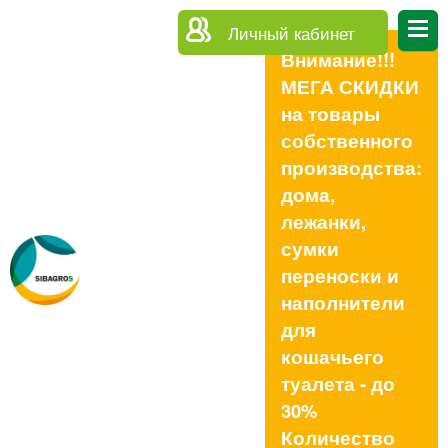
Личный кабинет
Внимание!!!
МЕГА СКИДКИ
на товары
собственного
производства:
дома,
лежанки,
сумки
переноски и
наполнители
для
кошачьего
туалета - до
30%
Количество