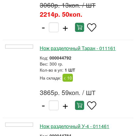
3060р. 13коп.
/ ШТ
2214р. 50коп.
-
+
Нож разделочный Таран - 011161
Код:
000044792
Вес: 300 гр.
Кол-во в уп:
1 ШТ
На складе:
< 10
3865р. 59коп.
/ ШТ
-
+
Нож разделочный У-4 - 011461
Код:
000044784