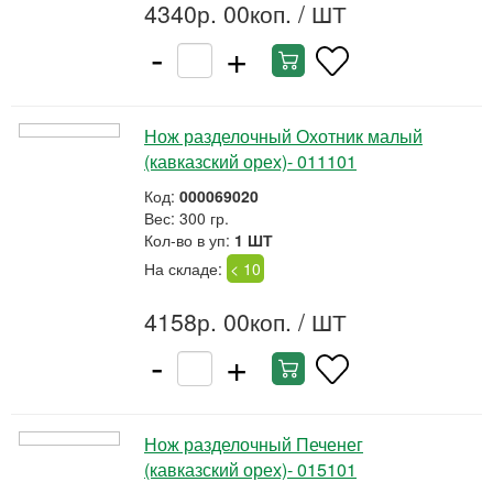
4340р. 00коп.
/ ШТ
-
+
Нож разделочный Охотник малый
(кавказский орех)- 011101
Код:
000069020
Вес: 300 гр.
Кол-во в уп:
1 ШТ
На складе:
< 10
4158р. 00коп.
/ ШТ
-
+
Нож разделочный Печенег
(кавказский орех)- 015101