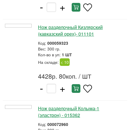
-
+
Нож разделочный Кизлярский
(кавказский орех)- 011101
Код:
000059323
Вес: 300 гр.
Кол-во в уп:
1 ШТ
На складе:
< 10
4428р. 80коп.
/ ШТ
-
+
Нож разделочный Колыма-1
(эластрон) - 015362
Код:
000072960