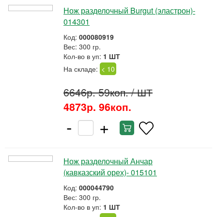
Нож разделочный Burgut (эластрон)-
014301
Код:
000080919
Вес: 300 гр.
Кол-во в уп:
1 ШТ
На складе:
< 10
6646р. 59коп.
/ ШТ
4873р. 96коп.
-
+
Нож разделочный Анчар
(кавказский орех)- 015101
Код:
000044790
Вес: 300 гр.
Кол-во в уп:
1 ШТ