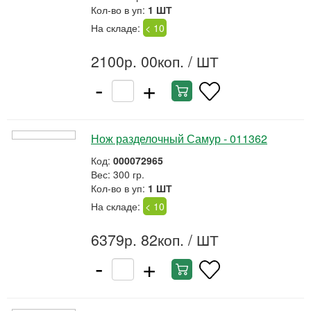
Кол-во в уп:
1 ШТ
На складе:
< 10
2100р. 00коп.
/ ШТ
-
+
Нож разделочный Самур - 011362
Код:
000072965
Вес: 300 гр.
Кол-во в уп:
1 ШТ
На складе:
< 10
6379р. 82коп.
/ ШТ
-
+