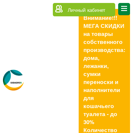
Личный кабинет
Внимание!!!
МЕГА СКИДКИ
на товары
собственного
производства:
дома,
лежанки,
сумки
переноски и
наполнители
для
кошачьего
туалета - до
30%
Количество