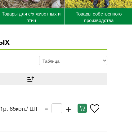
Товары для с/х животных и
Товары собственного
птиц
производства
ых
-
+
1р. 65коп.
/ ШТ