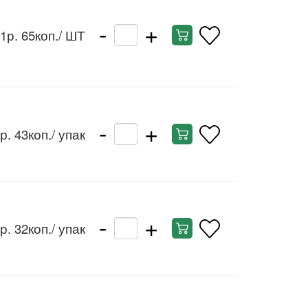
-
+
1р. 65коп.
/ ШТ
-
+
р. 43коп.
/ упак
-
+
р. 32коп.
/ упак