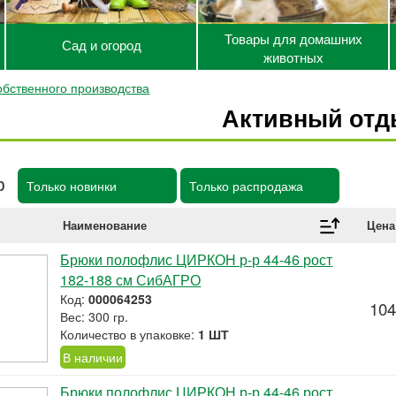
Товары для домашних
Сад и огород
животных
обственного производства
Активный отд
р
Только новинки
Только распродажа
Наименование
Цена
Брюки полофлис ЦИРКОН р-р 44-46 рост
182-188 см СибАГРО
Код:
000064253
104
Вес: 300 гр.
Количество в упаковке:
1 ШТ
В наличии
Брюки полофлис ЦИРКОН р-р 44-46 рост