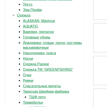
Урсус
Эра-Профи
Одежда
ALASKAN, Maximus
AQUATIC
Варежки, перчатки
Головные уборы
Дождевики, плащи, пончо, костюмы
маскировочные
Наколенники, пояса
Носки
Одежда Разное
Одежда ТМ "GREENFISHING"
Очки
Ремни
Спасательные жилеты
Тверская Швейная фабрика
ТШФ лето
Термобелье