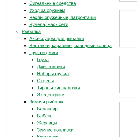
Сигнальные средства
Уход за оружием
Чехлы оружейные, патронташи
Чучела, маск.сети
Рыбалка
Аксессуары для рыбалки
Вертлюги, карабины, заводные кольца
Груза и джиги
Груза
Джиг-головки
Наборы грузил
Отцепы
Тирольские палочки
Эксцентрики
Зимняя рыбалка
Балансир
Блёсны
Жерлицы
Зимние поплавки
Кормушки