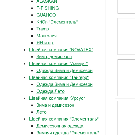
ALASKAN
F-FISHING
GUAHOO
KriOn "Элементаль"
Tramp
Монголия
ЯН и пр.
Швейная компания "NOVATEX"
Зима, демисезон
Швейная компания "Азимут"
Одежда Зима и Демисезон
Швейная компания "Тайгерр"
Одежда Зима и Демисезон
Одежда Лето
Швейная компания "Урсус"
Зима и демисезон
Лето
Швейная компания "Элементаль"
Демисезонная одежда
Зимняя одежда "Элементаль"