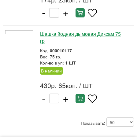
-
+
Шашка йодная дымовая Диксам 75
гр
Код:
000010117
Вес: 75 гр.
Кол-во в уп:
1 ШТ
В наличии
430р. 65коп.
/ ШТ
-
+
Показывать: