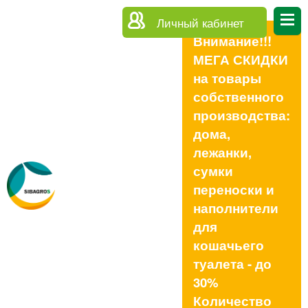
Личный кабинет
Внимание!!!
МЕГА СКИДКИ
на товары
собственного
производства:
дома,
лежанки,
сумки
переноски и
наполнители
для
кошачьего
туалета - до
30%
Количество