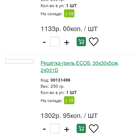
Кол-во в уп:
1 ШТ
На складе:
< 10
1133р. 00коп.
/ ШТ
-
+
Решётка-гриль ECOS, 30х30х5см,
24031D
Код:
00131496
Вес: 250 гр.
Кол-во в уп:
1 ШТ
На складе:
> 10
1302р. 95коп.
/ ШТ
-
+