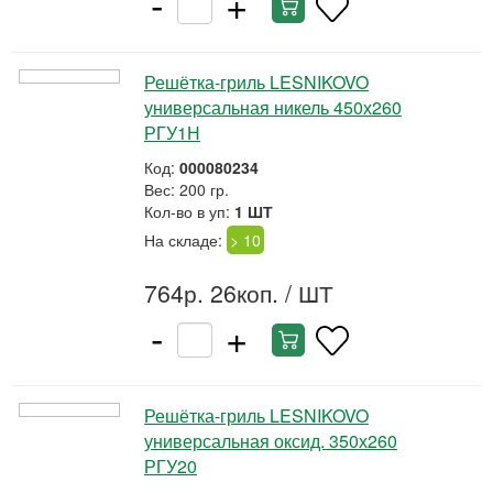
-
+
Решётка-гриль LESNIKOVO
универсальная никель 450х260
РГУ1Н
Код:
000080234
Вес: 200 гр.
Кол-во в уп:
1 ШТ
На складе:
> 10
764р. 26коп.
/ ШТ
-
+
Решётка-гриль LESNIKOVO
универсальная оксид. 350х260
РГУ20