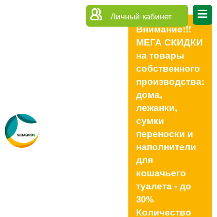
Личный кабинет
Внимание!!!
МЕГА СКИДКИ
на товары
собственного
производства:
дома,
лежанки,
сумки
переноски и
наполнители
для
кошачьего
туалета - до
30%
Количество