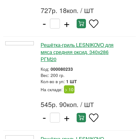
727р. 18коп.
/ ШТ
-
+
Решётка-гриль LESNIKOVO для
мяса средняя оксид. 340х286
РГМ20
Код:
000080233
Вес: 200 гр.
Кол-во в уп:
1 ШТ
На складе:
> 10
545р. 90коп.
/ ШТ
-
+
Решётка-гриль LESNIKOVO