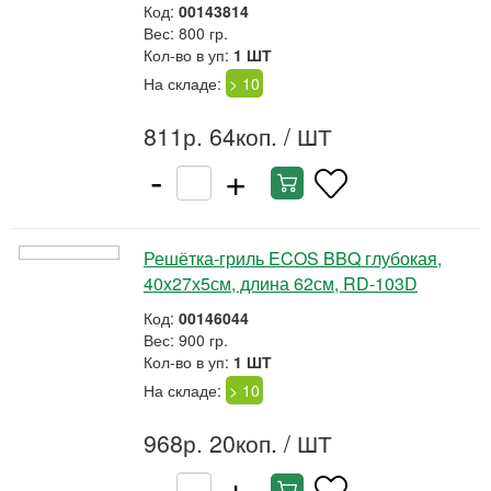
Код:
00143814
Вес: 800 гр.
Кол-во в уп:
1 ШТ
На складе:
> 10
811р. 64коп.
/ ШТ
-
+
Решётка-гриль ECOS BBQ глубокая,
40х27х5см, длина 62см, RD-103D
Код:
00146044
Вес: 900 гр.
Кол-во в уп:
1 ШТ
На складе:
> 10
968р. 20коп.
/ ШТ
-
+