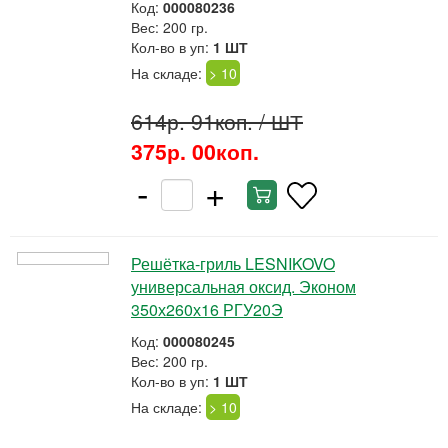
Код:
000080236
Вес: 200 гр.
Кол-во в уп:
1 ШТ
На складе:
> 10
614р. 91коп.
/ ШТ
375р. 00коп.
-
+
Решётка-гриль LESNIKOVO
универсальная оксид. Эконом
350х260х16 РГУ20Э
Код:
000080245
Вес: 200 гр.
Кол-во в уп:
1 ШТ
На складе:
> 10