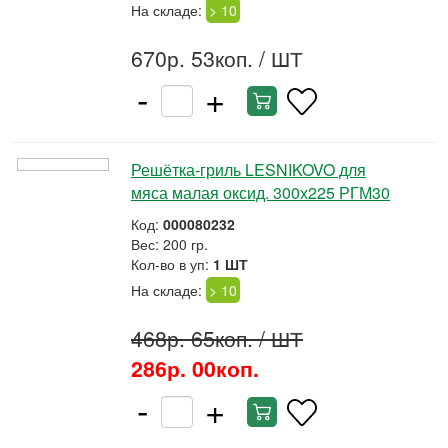
На складе:
> 10
670р. 53коп.
/ ШТ
-
+
Решётка-гриль LESNIKOVO для
мяса малая оксид. 300х225 РГМ30
Код:
000080232
Вес: 200 гр.
Кол-во в уп:
1 ШТ
На складе:
> 10
468р. 65коп.
/ ШТ
286р. 00коп.
-
+