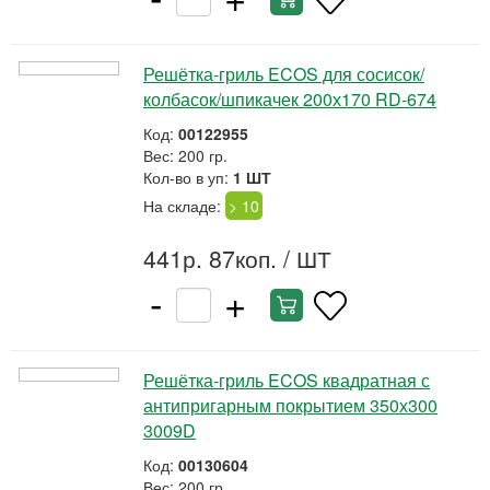
Решётка-гриль ECOS для сосисок/
колбасок/шпикачек 200х170 RD-674
Код:
00122955
Вес: 200 гр.
Кол-во в уп:
1 ШТ
На складе:
> 10
441р. 87коп.
/ ШТ
-
+
Решётка-гриль ECOS квадратная с
антипригарным покрытием 350х300
3009D
Код:
00130604
Вес: 200 гр.