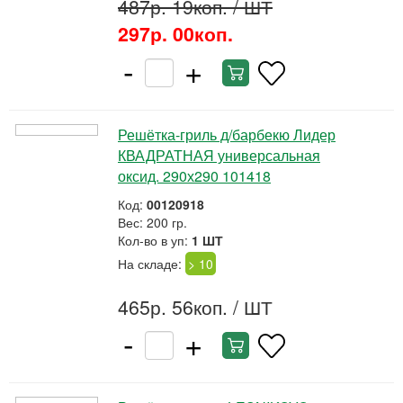
487р. 19коп.
/ ШТ
297р. 00коп.
-
+
Решётка-гриль д/барбекю Лидер
КВАДРАТНАЯ универсальная
оксид. 290х290 101418
Код:
00120918
Вес: 200 гр.
Кол-во в уп:
1 ШТ
На складе:
> 10
465р. 56коп.
/ ШТ
-
+