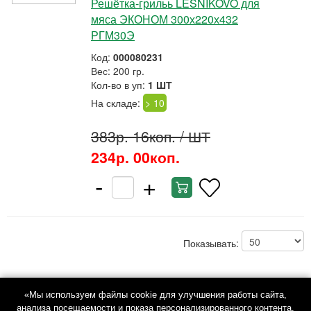
Решётка-грильь LESNIKOVO для
мяса ЭКОНОМ 300х220х432
РГМ30Э
Код:
000080231
Вес: 200 гр.
Кол-во в уп:
1 ШТ
На складе:
> 10
383р. 16коп.
/ ШТ
234р. 00коп.
-
+
Показывать:
«Мы используем файлы cookie для улучшения работы сайта,
анализа посещаемости и показа персонализированного контента.