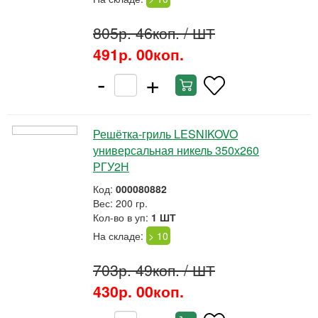
805р. 46коп.
/ ШТ
491р. 00коп.
-
+
Решётка-гриль LESNIKOVO
универсальная никель 350х260
РГУ2Н
Код:
000080882
Вес: 200 гр.
Кол-во в уп:
1 ШТ
На складе:
> 10
703р. 49коп.
/ ШТ
430р. 00коп.