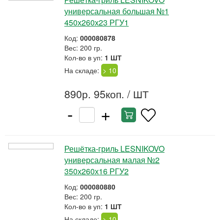
универсальная большая №1
450х260х23 РГУ1
Код:
000080878
Вес: 200 гр.
Кол-во в уп:
1 ШТ
На складе:
> 10
890р. 95коп.
/ ШТ
-
+
Решётка-гриль LESNIKOVO
универсальная малая №2
350х260х16 РГУ2
Код:
000080880
Вес: 200 гр.
Кол-во в уп:
1 ШТ
На складе:
> 10