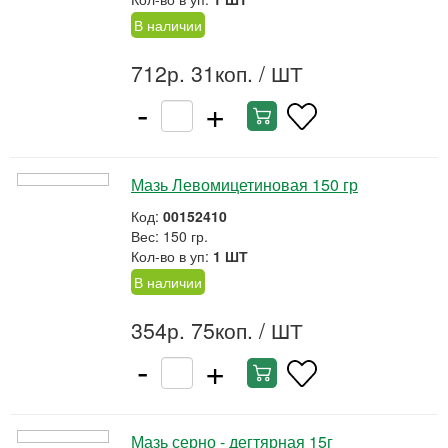
В наличии
712р. 31коп.
/ ШТ
-
+
Мазь Левомицетиновая 150 гр
Код:
00152410
Вес: 150 гр.
Кол-во в уп:
1 ШТ
В наличии
354р. 75коп.
/ ШТ
-
+
Мазь серно - дегтярная 15г