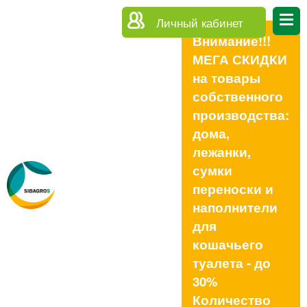
Личный кабинет
Внимание!!!
МЕГА СКИДКИ
на товары
собственного
производства:
дома,
лежанки,
сумки
переноски и
наполнители
для
кошачьего
туалета - до
30%
Количество