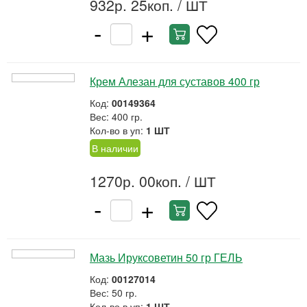
932р. 25коп.
/ ШТ
-
+
Крем Алезан для суставов 400 гр
Код:
00149364
Вес: 400 гр.
Кол-во в уп:
1 ШТ
В наличии
1270р. 00коп.
/ ШТ
-
+
Мазь Ируксоветин 50 гр ГЕЛЬ
Код:
00127014
Вес: 50 гр.
Кол-во в уп:
1 ШТ