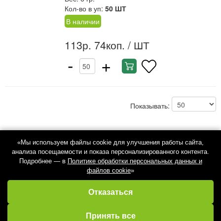
Кол-во в уп:
50 ШТ
В наличии
113р. 74коп.
/ ШТ
-
+
Показывать:
«Мы используем файлы cookie для улучшения работы сайта,
анализа посещаемости и показа персонализированного контента.
Подробнее — в
Политике обработки персональных данных и
файлов cookie
»
Отказаться
Избранное
Кабинет
Каталог
Принять все
Корзина