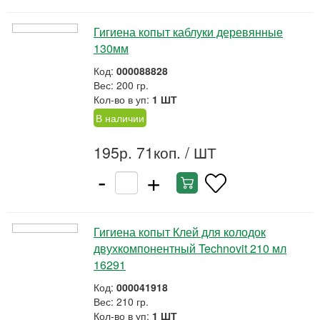
Гигиена копыт каблуки деревянные
130мм
Код:
000088828
Вес: 200 гр.
Кол-во в уп:
1 ШТ
В наличии
195р. 71коп.
/ ШТ
-
+
Гигиена копыт Клей для колодок
двухкомпонентный Technovit 210 мл
16291
Код:
000041918
Вес: 210 гр.
Кол-во в уп:
1 ШТ