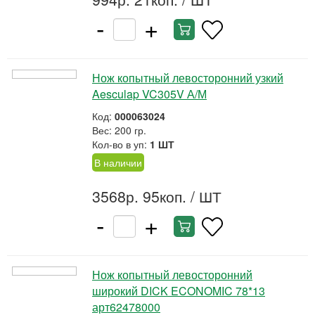
-
+
Нож копытный левосторонний узкий
Aesculap VC305V А/М
Код:
000063024
Вес: 200 гр.
Кол-во в уп:
1 ШТ
В наличии
3568р. 95коп.
/ ШТ
-
+
Нож копытный левосторонний
широкий DICK ECONOMIC 78*13
арт62478000