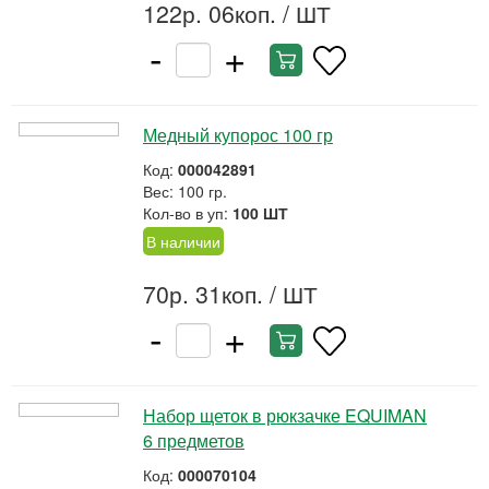
122р. 06коп.
/ ШТ
-
+
Медный купорос 100 гр
Код:
000042891
Вес: 100 гр.
Кол-во в уп:
100 ШТ
В наличии
70р. 31коп.
/ ШТ
-
+
Набор щеток в рюкзачке EQUIMAN
6 предметов
Код:
000070104