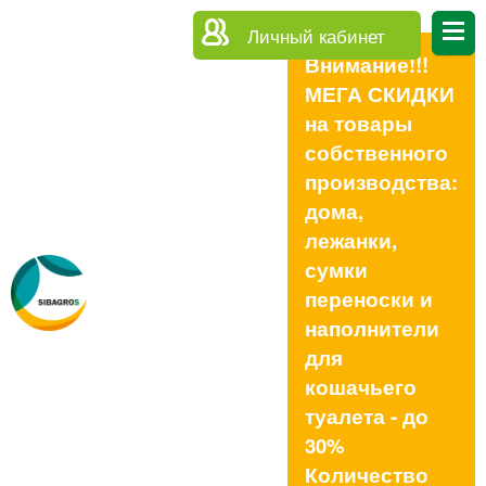
Личный кабинет
Внимание!!!
МЕГА СКИДКИ
на товары
собственного
производства:
дома,
лежанки,
сумки
переноски и
наполнители
для
кошачьего
туалета - до
30%
Количество