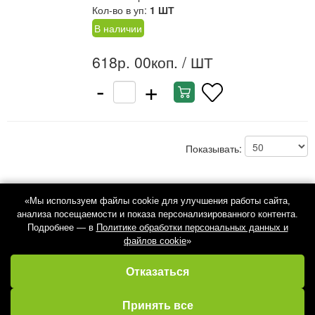
Кол-во в уп:
1 ШТ
В наличии
618р. 00коп.
/ ШТ
-
+
Показывать:
«Мы используем файлы cookie для улучшения работы сайта,
анализа посещаемости и показа персонализированного контента.
Подробнее — в
Политике обработки персональных данных и
файлов cookie
»
Отказаться
Избранное
Кабинет
Каталог
Принять все
Корзина