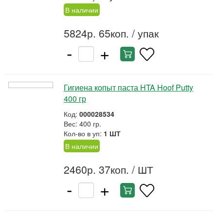
В наличии
5824р. 65коп.
/ упак
-
+
Гигиена копыт паста HTA Hoof Putty
400 гр
Код:
000028534
Вес: 400 гр.
Кол-во в уп:
1 ШТ
В наличии
2460р. 37коп.
/ ШТ
-
+