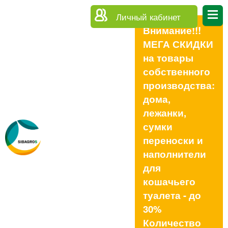
Личный кабинет
Внимание!!!
МЕГА СКИДКИ
на товары
собственного
производства:
дома,
лежанки,
сумки
переноски и
наполнители
для
кошачьего
туалета - до
30%
Количество