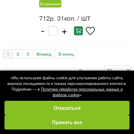
В наличии
712р. 31коп.
/ ШТ
-
+
1
2
3
Вперед
В конец
Показывать:
«Мы используем файлы cookie для улучшения работы сайта,
анализа посещаемости и показа персонализированного контента.
Подробнее — в
Политике обработки персональных данных и
файлов cookie
»
Отказаться
Избранное
Кабинет
Каталог
Принять все
Корзина