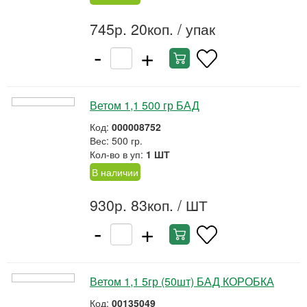
745р. 20коп.
/ упак
-
+
Ветом 1,1 500 гр БАД
Код:
000008752
Вес: 500 гр.
Кол-во в уп:
1 ШТ
В наличии
930р. 83коп.
/ ШТ
-
+
Ветом 1,1 5гр (50шт) БАД КОРОБКА
Код:
00135049