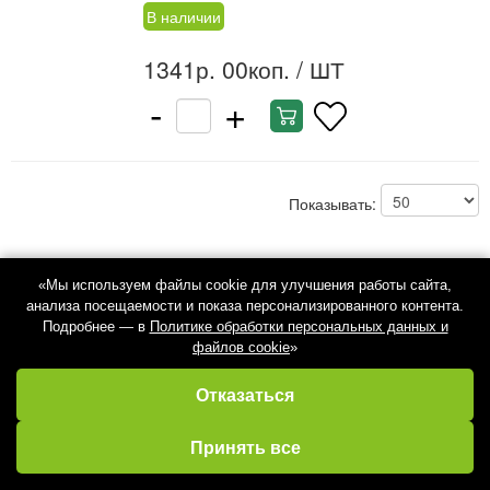
В наличии
1341р. 00коп.
/ ШТ
-
+
Показывать:
«Мы используем файлы cookie для улучшения работы сайта,
анализа посещаемости и показа персонализированного контента.
Подробнее — в
Политике обработки персональных данных и
файлов cookie
»
Отказаться
Избранное
Кабинет
Каталог
Принять все
Корзина