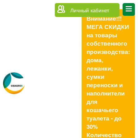
Личный кабинет
Внимание!!!
МЕГА СКИДКИ
на товары
собственного
производства:
дома,
лежанки,
сумки
переноски и
наполнители
для
кошачьего
туалета - до
30%
Количество