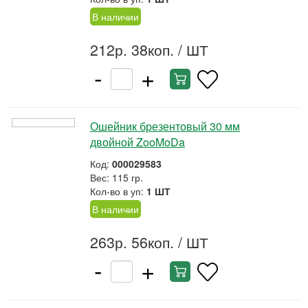
В наличии
212р. 38коп.
/ ШТ
-
+
Ошейник брезентовый 30 мм
двойной ZooMoDa
Код:
000029583
Вес: 115 гр.
Кол-во в уп:
1 ШТ
В наличии
263р. 56коп.
/ ШТ
-
+