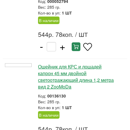
Код:
000052794
Вес: 285 гр.
Кол-во в уп:
1 ШТ
В наличии
544р. 78коп.
/ ШТ
-
+
Ошейник для КРС и лошадей
капрон 45 мм двойной
светоотражающий длина 1,2 метра
вид 2 ZooMoDa
Код:
00136130
Вес: 285 гр.
Кол-во в уп:
1 ШТ
В наличии
544р. 78коп.
/ ШТ