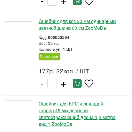
Ошейник для коз 20 мм одинарный
цветной длина 60 см ZooMoDa
Код:
000053564
Вес: 38 гр.
Кол-во в уп:
1 ШТ
В наличии
177р. 22коп.
/ ШТ
-
+
Ошейник для КРС и лошадей
капрон 45 мм двойной
светоотражающий длина 1,2 метра
вид 1 ZooMoDa