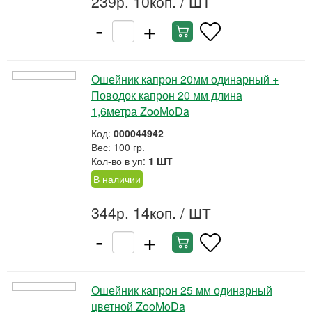
239р. 10коп.
/ ШТ
-
+
Ошейник капрон 20мм одинарный +
Поводок капрон 20 мм длина
1,6метра ZooМoDa
Код:
000044942
Вес: 100 гр.
Кол-во в уп:
1 ШТ
В наличии
344р. 14коп.
/ ШТ
-
+
Ошейник капрон 25 мм одинарный
цветной ZooMoDa