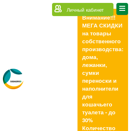
Личный кабинет
Внимание!!!
МЕГА СКИДКИ
на товары
собственного
производства:
дома,
лежанки,
сумки
переноски и
наполнители
для
кошачьего
туалета - до
30%
Количество