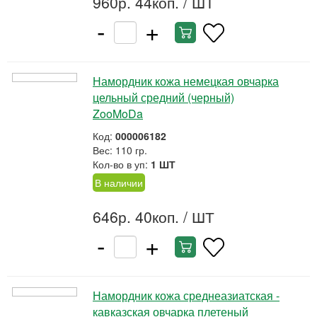
960р. 44коп.
/ ШТ
-
+
Намордник кожа немецкая овчарка
цельный средний (черный)
ZooMoDa
Код:
000006182
Вес: 110 гр.
Кол-во в уп:
1 ШТ
В наличии
646р. 40коп.
/ ШТ
-
+
Намордник кожа среднеазиатская -
кавказская овчарка плетеный