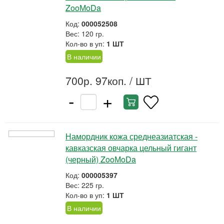
ZooМoDa
Код:
000052508
Вес: 120 гр.
Кол-во в уп:
1 ШТ
В наличии
700р. 97коп.
/ ШТ
-
+
Намордник кожа среднеазиатская -
кавказская овчарка цельный гигант
(черный) ZooМoDa
Код:
000005397
Вес: 225 гр.
Кол-во в уп:
1 ШТ
В наличии