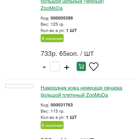
большой цельный (черный)
ZooMoDa
Код:
000005399
Вес: 125 гр.
Кол-во в уп:
1 ШТ
В наличии
733р. 65коп.
/ ШТ
-
+
Намордник кожа немецкая овчарка
большой плетеный ZooMoDa
Код:
000031763
Вес: 115 гр.
Кол-во в уп:
1 ШТ
В наличии