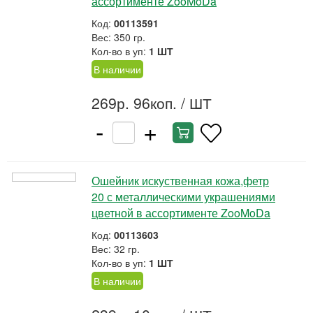
ассортименте ZooMoDa
Код:
00113591
Вес: 350 гр.
Кол-во в уп:
1 ШТ
В наличии
269р. 96коп.
/ ШТ
-
+
Ошейник искуственная кожа,фетр
20 с металлическими украшениями
цветной в ассортименте ZooMoDa
Код:
00113603
Вес: 32 гр.
Кол-во в уп:
1 ШТ
В наличии