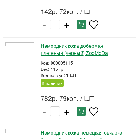
142р. 72коп.
/ ШТ
-
+
Намордник кожа доберман
плетеный (черный) ZooMoDa
Код:
000005115
Вес: 115 гр.
Кол-во в уп:
1 ШТ
В наличии
782р. 79коп.
/ ШТ
-
+
Намордник кожа немецкая овчарка