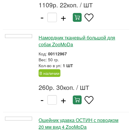
1109р. 22коп.
/ ШТ
-
+
Намордник тканевый большой для
собак ZooMoDa
Код:
00112967
Вес: 50 гр.
Кол-во в уп:
1 ШТ
В наличии
260р. 30коп.
/ ШТ
-
+
Ошейник удавка ОСТИН с поводком
20 мм вид 4 ZooMoDa