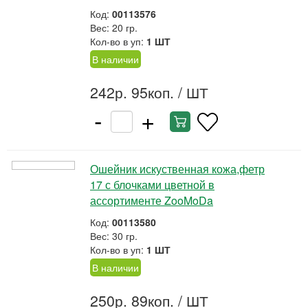
Код:
00113576
Вес: 20 гр.
Кол-во в уп:
1 ШТ
В наличии
242р. 95коп.
/ ШТ
-
+
Ошейник искуственная кожа,фетр
17 с блочками цветной в
ассортименте ZooMoDa
Код:
00113580
Вес: 30 гр.
Кол-во в уп:
1 ШТ
В наличии
250р. 89коп.
/ ШТ