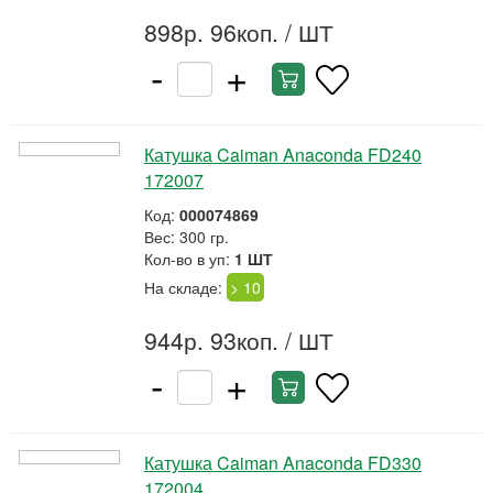
898р. 96коп.
/ ШТ
-
+
Катушка Caiman Anaconda FD240
172007
Код:
000074869
Вес: 300 гр.
Кол-во в уп:
1 ШТ
На складе:
> 10
944р. 93коп.
/ ШТ
-
+
Катушка Caiman Anaconda FD330
172004