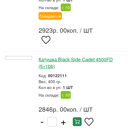
На складе:
< 10
Ожидается
2923р. 00коп.
/ ШТ
Катушка Black Side Cadet 4500FD
(5+1bb)
Код:
00122111
Вес: 400 гр.
Кол-во в уп:
1 ШТ
На складе:
< 10
2846р. 00коп.
/ ШТ
-
+