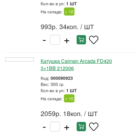
Кол-во в уп:
1 ШТ
На складе:
> 10
993р. 34коп.
/ ШТ
-
+
Катушка Caiman Arcada FD420
3+1BB 212006
Код:
000090923
Вес: 300 гр.
Кол-во в уп:
1 ШТ
На складе:
< 10
2059р. 18коп.
/ ШТ
-
+