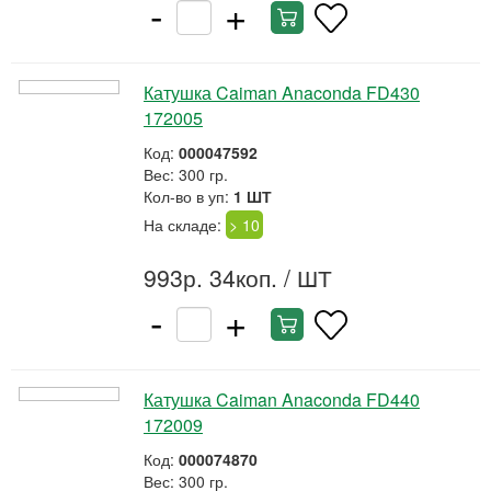
-
+
Катушка Caiman Anaconda FD430
172005
Код:
000047592
Вес: 300 гр.
Кол-во в уп:
1 ШТ
На складе:
> 10
993р. 34коп.
/ ШТ
-
+
Катушка Caiman Anaconda FD440
172009
Код:
000074870
Вес: 300 гр.