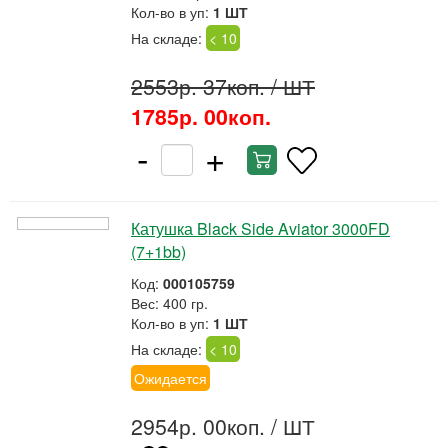
Кол-во в уп:
1 ШТ
На складе:
< 10
2553р. 37коп.
/ ШТ
1785р. 00коп.
-
+
Катушка Black Side Aviator 3000FD
(7+1bb)
Код:
000105759
Вес: 400 гр.
Кол-во в уп:
1 ШТ
На складе:
< 10
Ожидается
2954р. 00коп.
/ ШТ