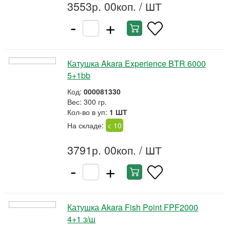
3553р. 00коп.
/ ШТ
-
+
Катушка Akara Experience BTR 6000
5+1bb
Код:
000081330
Вес: 300 гр.
Кол-во в уп:
1 ШТ
На складе:
< 10
3791р. 00коп.
/ ШТ
-
+
Катушка Akara Fish Point FPF2000
4+1 з/ш