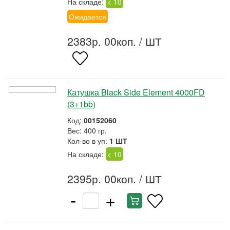
На складе:
< 10
Ожидается
2383р. 00коп.
/ ШТ
Катушка Black Side Element 4000FD
(3+1bb)
Код:
00152060
Вес: 400 гр.
Кол-во в уп:
1 ШТ
На складе:
< 10
2395р. 00коп.
/ ШТ
-
+