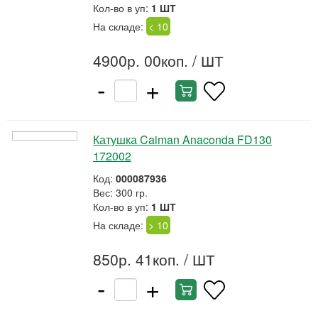
Кол-во в уп:
1 ШТ
На складе:
< 10
4900р. 00коп.
/ ШТ
-
+
Катушка Caiman Anaconda FD130
172002
Код:
000087936
Вес: 300 гр.
Кол-во в уп:
1 ШТ
На складе:
> 10
850р. 41коп.
/ ШТ
-
+