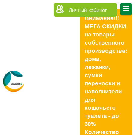
Личный кабинет
Внимание!!!
МЕГА СКИДКИ
на товары
собственного
производства:
дома,
лежанки,
сумки
переноски и
наполнители
для
кошачьего
туалета - до
30%
Количество