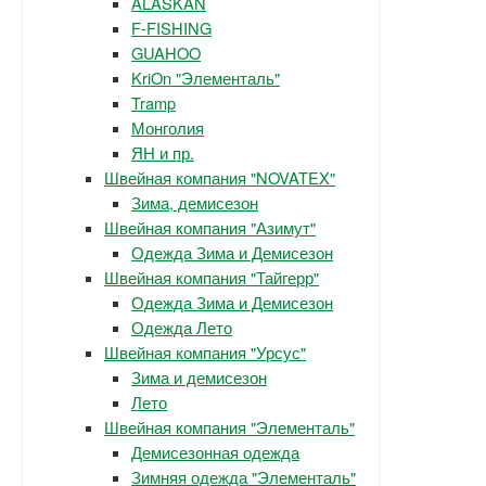
ALASKAN
F-FISHING
GUAHOO
KriOn "Элементаль"
Tramp
Монголия
ЯН и пр.
Швейная компания "NOVATEX"
Зима, демисезон
Швейная компания "Азимут"
Одежда Зима и Демисезон
Швейная компания "Тайгерр"
Одежда Зима и Демисезон
Одежда Лето
Швейная компания "Урсус"
Зима и демисезон
Лето
Швейная компания "Элементаль"
Демисезонная одежда
Зимняя одежда "Элементаль"