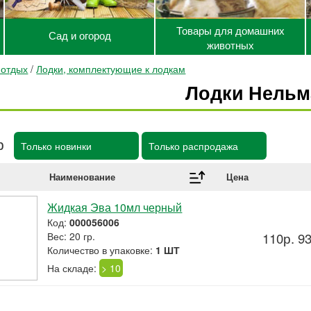
Товары для домашних
Сад и огород
животных
 отдых
/
Лодки, комплектующие к лодкам
Лодки Нельм
р
Только новинки
Только распродажа
Наименование
Цена
Жидкая Эва 10мл черный
Код:
000056006
Вес: 20 гр.
110р. 9
Количество в упаковке:
1 ШТ
На складе:
> 10