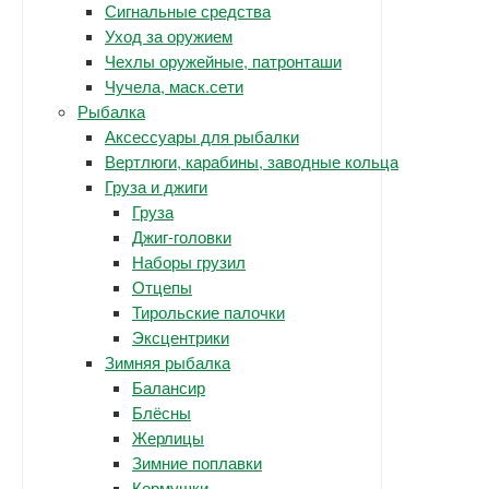
Сигнальные средства
Уход за оружием
Чехлы оружейные, патронташи
Чучела, маск.сети
Рыбалка
Аксессуары для рыбалки
Вертлюги, карабины, заводные кольца
Груза и джиги
Груза
Джиг-головки
Наборы грузил
Отцепы
Тирольские палочки
Эксцентрики
Зимняя рыбалка
Балансир
Блёсны
Жерлицы
Зимние поплавки
Кормушки