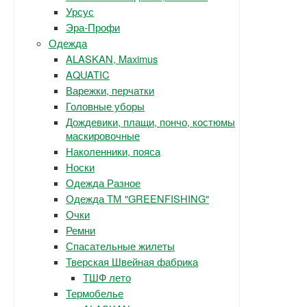
Урсус
Эра-Профи
Одежда
ALASKAN, Maximus
AQUATIC
Варежки, перчатки
Головные уборы
Дождевики, плащи, пончо, костюмы
маскировочные
Наколенники, пояса
Носки
Одежда Разное
Одежда ТМ "GREENFISHING"
Очки
Ремни
Спасательные жилеты
Тверская Швейная фабрика
ТШФ лето
Термобелье