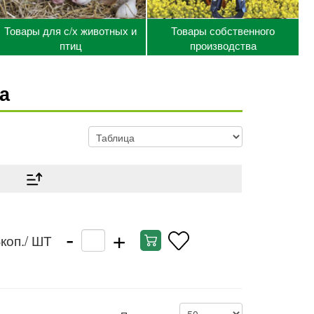
Товары для с/х животных и
Товары собственного
птиц
производства
а
-
+
3коп.
/ ШТ