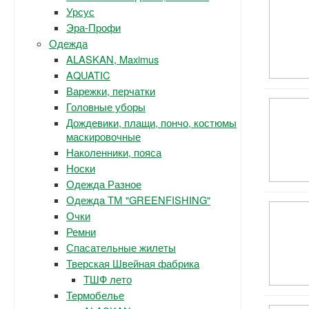
Урсус
Эра-Профи
Одежда
ALASKAN, Maximus
AQUATIC
Варежки, перчатки
Головные уборы
Дождевики, плащи, пончо, костюмы
маскировочные
Наколенники, пояса
Носки
Одежда Разное
Одежда ТМ "GREENFISHING"
Очки
Ремни
Спасательные жилеты
Тверская Швейная фабрика
ТШФ лето
Термобелье