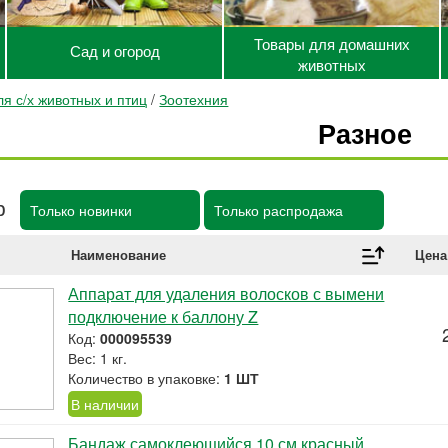
Товары для домашних
Сад и огород
животных
я с/х животных и птиц
/
Зоотехния
Разное
р
Только новинки
Только распродажа
Наименование
Цена
Аппарат для удаления волосков с вымени
подключение к баллону Z
Код:
000095539
Вес: 1 кг.
Количество в упаковке:
1 ШТ
В наличии
Бандаж самоклеющийся 10 см красный