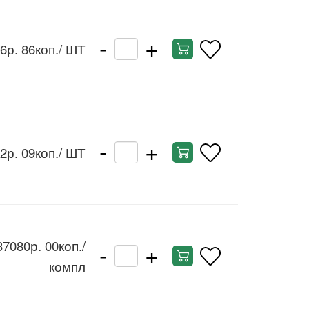
-
+
6р. 86коп.
/ ШТ
-
+
2р. 09коп.
/ ШТ
-
+
37080р. 00коп.
/
компл