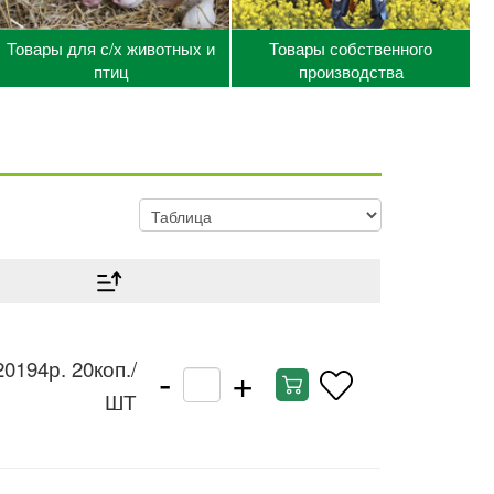
Товары для с/х животных и
Товары собственного
птиц
производства
-
+
20194р. 20коп.
/
ШТ