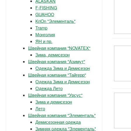
ALASKAN
F-FISHING
GUAHOO
KriOn "Элементаль"
Tramp
Монголия
ЯН и пр.
Швейная компания "NOVATEX"
Зима, демисезон
Швейная компания "Азимут"
Одежда Зима и Демисезон
Швейная компания "Тайгерр"
Одежда Зима и Демисезон
Одежда Лето
Швейная компания "Урсус"
Зима и демисезон
Лето
Швейная компания "Элементаль"
Демисезонная одежда
Зимняя одежда "Элементаль"