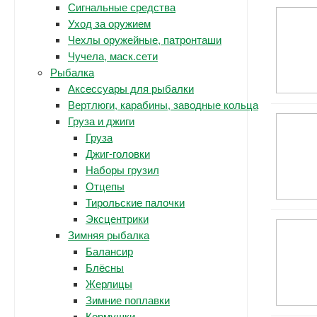
Сигнальные средства
Уход за оружием
Чехлы оружейные, патронташи
Чучела, маск.сети
Рыбалка
Аксессуары для рыбалки
Вертлюги, карабины, заводные кольца
Груза и джиги
Груза
Джиг-головки
Наборы грузил
Отцепы
Тирольские палочки
Эксцентрики
Зимняя рыбалка
Балансир
Блёсны
Жерлицы
Зимние поплавки
Кормушки