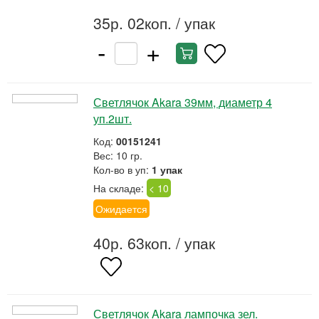
35р. 02коп.
/ упак
-
+
Светлячок Akara 39мм, диаметр 4
уп.2шт.
Код:
00151241
Вес: 10 гр.
Кол-во в уп:
1 упак
На складе:
< 10
Ожидается
40р. 63коп.
/ упак
Светлячок Akara лампочка зел.