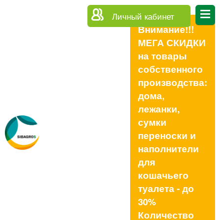
Личный кабинет
Внимание!!!
МЕГА СКИДКИ
на товары
собственного
производства:
дома,
лежанки,
сумки
переноски и
наполнители
для
кошачьего
туалета - до
30%
Количество