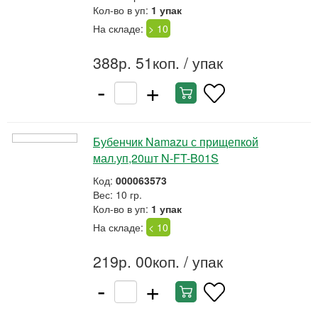
Кол-во в уп:
1 упак
На складе:
> 10
388р. 51коп.
/ упак
-
+
Бубенчик Namazu с прищепкой
мал.уп,20шт N-FT-B01S
Код:
000063573
Вес: 10 гр.
Кол-во в уп:
1 упак
На складе:
< 10
219р. 00коп.
/ упак
-
+