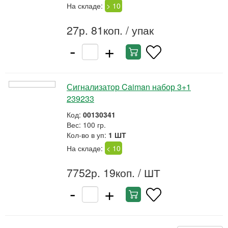
На складе:
> 10
27р. 81коп.
/ упак
-
+
Сигнализатор Caiman набор 3+1
239233
Код:
00130341
Вес: 100 гр.
Кол-во в уп:
1 ШТ
На складе:
< 10
7752р. 19коп.
/ ШТ
-
+