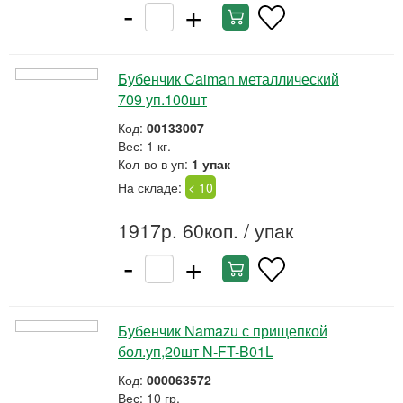
-
+
Бубенчик Caiman металлический
709 уп.100шт
Код:
00133007
Вес: 1 кг.
Кол-во в уп:
1 упак
На складе:
< 10
1917р. 60коп.
/ упак
-
+
Бубенчик Namazu с прищепкой
бол.уп,20шт N-FT-B01L
Код:
000063572
Вес: 10 гр.