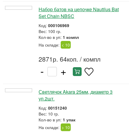
Набор батов на цепочке Nautilus Bat
Set Chain NBSC
Код:
000106969
Вес: 100 гр.
Кол-во в уп:
1 компл
На складе:
< 10
2871р. 64коп.
/ компл
-
+
Светлячок Akara 25мм, диаметр 3
уп.2шт.
Код:
00151240
Вес: 10 гр.
Кол-во в уп:
1 упак
На складе:
> 10