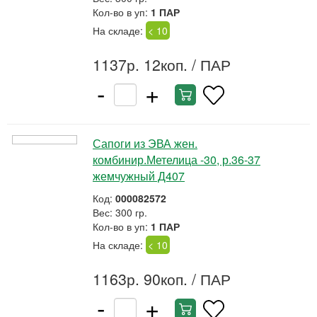
Кол-во в уп:
1 ПАР
На складе:
< 10
1137р. 12коп.
/ ПАР
-
+
Сапоги из ЭВА жен.
комбинир.Метелица -30, р.36-37
жемчужный Д407
Код:
000082572
Вес: 300 гр.
Кол-во в уп:
1 ПАР
На складе:
< 10
1163р. 90коп.
/ ПАР
-
+