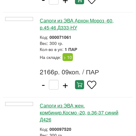
Сапоги из ЭВА Архон Мороз -60,
р.45-46 Д333-НУ
Код:
000071061
Вес: 300 гр.
Кол-во в уп:
1 ПАР
На складе:
> 10
2166р. 09коп.
/ ПАР
-
+
Сапоги из ЭВА жен.
комбинир.Космо -20, р.36-37 синий
Д426
Код:
000097520
Вес: 300 гр.