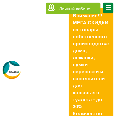
Личный кабинет
Внимание!!!
МЕГА СКИДКИ
на товары
собственного
производства:
дома,
лежанки,
сумки
переноски и
наполнители
для
кошачьего
туалета - до
30%
Количество