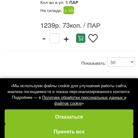
Кол-во в уп:
1 ПАР
На складе:
> 10
1239р. 73коп.
/ ПАР
-
+
Показывать:
«Мы используем файлы cookie для улучшения работы сайта,
анализа посещаемости и показа персонализированного контента.
Подробнее — в
Политике обработки персональных данных и
файлов cookie
»
Отказаться
Избранное
Кабинет
Каталог
Принять все
Корзина