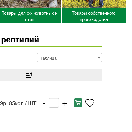
Товары для с/х животных и
Товары собственного
птиц
производства
 рептилий
-
+
9р. 85коп.
/ ШТ