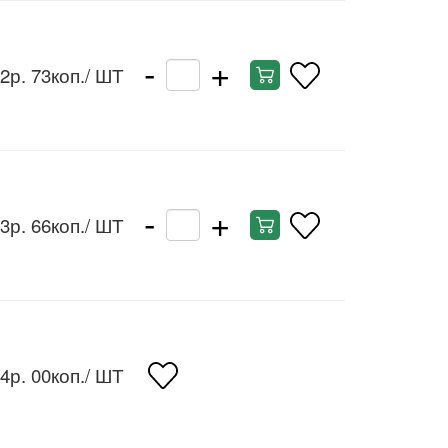
-
+
2р. 73коп.
/ ШТ
-
+
3р. 66коп.
/ ШТ
4р. 00коп.
/ ШТ