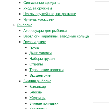
Сигнальные средства
Уход за оружием
Чехлы оружейные, патронташи
Чучела, маск.сети
Рыбалка
Аксессуары для рыбалки
Вертлюги, карабины, заводные кольца
Груза и джиги
Груза
Джиг-головки
Наборы грузил
Отцепы
Тирольские палочки
Эксцентрики
Зимняя рыбалка
Балансир
Блёсны
Жерлицы
Зимние поплавки
Кормушки