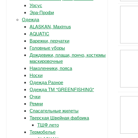
Урсус
Эра-Профи
Одежда
ALASKAN, Maximus
AQUATIC
Варежки, перчатки
Головные уборы
Дождевики, плащи, пончо, костюмы
маскировочные
Наколенники, пояса
Носки
Одежда Разное
Одежда ТМ "GREENFISHING"
Очки
Ремни
Спасательные жилеты
Тверская Швейная фабрика
ТШФ лето
Термобелье