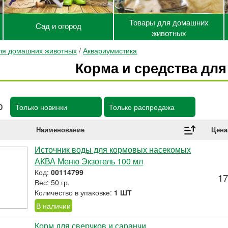
Товары для домашних
Сад и огород
животных
ля домашних животных
/
Аквариумистика
Корма и средства для
р
Только новинки
Только распродажа
Наименование
Цена
Источник воды для кормовых насекомых
АКВА Меню Экзогель 100 мл
Код:
00114799
17
Вес: 50 гр.
Количество в упаковке:
1 ШТ
В наличии
Корм для сверчков и саранчи