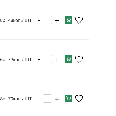
-
+
8р. 48коп.
/ ШТ
-
+
6р. 72коп.
/ ШТ
-
+
8р. 70коп.
/ ШТ