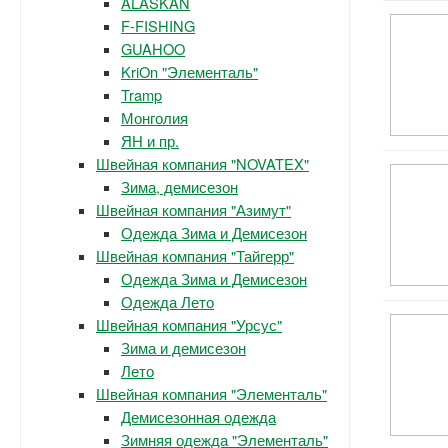
ALASKAN
F-FISHING
GUAHOO
KriOn "Элементаль"
Tramp
Монголия
ЯН и пр.
Швейная компания "NOVATEX"
Зима, демисезон
Швейная компания "Азимут"
Одежда Зима и Демисезон
Швейная компания "Тайгерр"
Одежда Зима и Демисезон
Одежда Лето
Швейная компания "Урсус"
Зима и демисезон
Лето
Швейная компания "Элементаль"
Демисезонная одежда
Зимняя одежда "Элементаль"