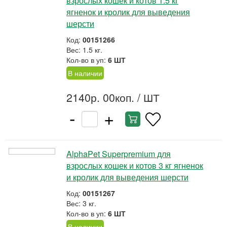
взрослых кошек и котов 1.5 кг
ягненок и кролик для выведения
шерсти
Код:
00151266
Вес: 1.5 кг.
Кол-во в уп:
6 ШТ
В наличии
2140р. 00коп.
/ ШТ
-
+
AlphaPet Superpremium для
взрослых кошек и котов 3 кг ягненок
и кролик для выведения шерсти
Код:
00151267
Вес: 3 кг.
Кол-во в уп:
6 ШТ
В наличии