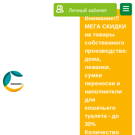
Личный кабинет
Внимание!!!
МЕГА СКИДКИ
на товары
собственного
производства:
дома,
лежанки,
сумки
переноски и
наполнители
для
кошачьего
туалета - до
30%
Количество