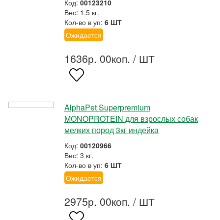
Код:
00123210
Вес: 1.5 кг.
Кол-во в уп:
6 ШТ
Ожидается
1636р. 00коп.
/ ШТ
AlphaPet Superpremium
MONOPROTEIN для взрослых собак
мелких пород 3кг индейка
Код:
00120966
Вес: 3 кг.
Кол-во в уп:
6 ШТ
Ожидается
2975р. 00коп.
/ ШТ