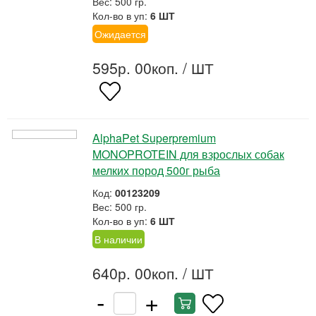
Вес: 500 гр.
Кол-во в уп:
6 ШТ
Ожидается
595р. 00коп.
/ ШТ
AlphaPet Superpremium
MONOPROTEIN для взрослых собак
мелких пород 500г рыба
Код:
00123209
Вес: 500 гр.
Кол-во в уп:
6 ШТ
В наличии
640р. 00коп.
/ ШТ
-
+