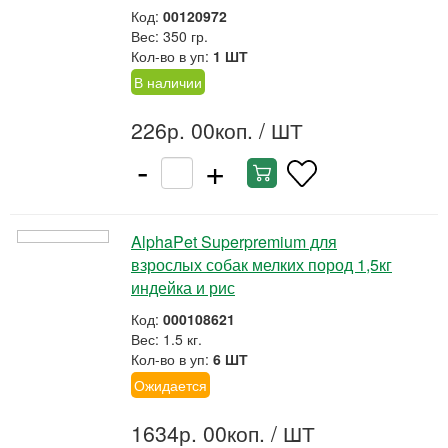
Код:
00120972
Вес: 350 гр.
Кол-во в уп:
1 ШТ
В наличии
226р. 00коп.
/ ШТ
-
+
AlphaPet Superpremium для
взрослых собак мелких пород 1,5кг
индейка и рис
Код:
000108621
Вес: 1.5 кг.
Кол-во в уп:
6 ШТ
Ожидается
1634р. 00коп.
/ ШТ