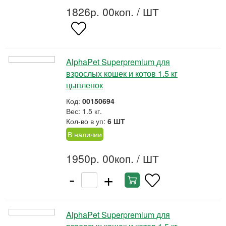
1826р. 00коп.
/ ШТ
AlphaPet Superpremium для
взрослых кошек и котов 1.5 кг
цыпленок
Код:
00150694
Вес: 1.5 кг.
Кол-во в уп:
6 ШТ
В наличии
1950р. 00коп.
/ ШТ
-
+
AlphaPet Superpremium для