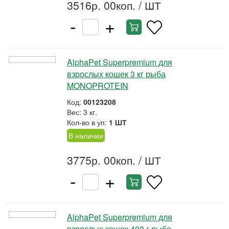
3516р. 00коп.
/ ШТ
-
+
AlphaPet Superpremium для
взрослых кошек 3 кг рыба
MONOPROTEIN
Код:
00123208
Вес: 3 кг.
Кол-во в уп:
1 ШТ
В наличии
3775р. 00коп.
/ ШТ
-
+
AlphaPet Superpremium для
взрослых кошек 400 г рыба