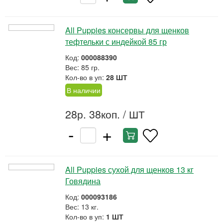
All Puppies консервы для щенков
тефтельки с индейкой 85 гр
Код:
000088390
Вес: 85 гр.
Кол-во в уп:
28 ШТ
В наличии
28р. 38коп.
/ ШТ
-
+
All Puppies сухой для щенков 13 кг
Говядина
Код:
000093186
Вес: 13 кг.
Кол-во в уп:
1 ШТ