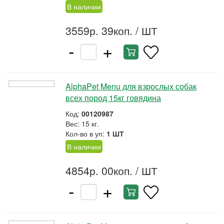
В наличии
3559р. 39коп.
/ ШТ
-
+
AlphaPet Menu для взрослых собак
всех пород 15кг говядина
Код:
00120987
Вес: 15 кг.
Кол-во в уп:
1 ШТ
В наличии
4854р. 00коп.
/ ШТ
-
+