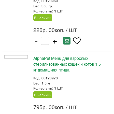
Код:
00120969
Вес: 350 гр.
Кол-во в уп:
1 ШТ
В наличии
226р. 00коп.
/ ШТ
-
+
AlphaPet Menu для взрослых
стерилизованных кошек и котов 1,5
кг домашняя птица
Код:
00120973
Вес: 1.5 кг.
Кол-во в уп:
1 ШТ
В наличии
795р. 00коп.
/ ШТ