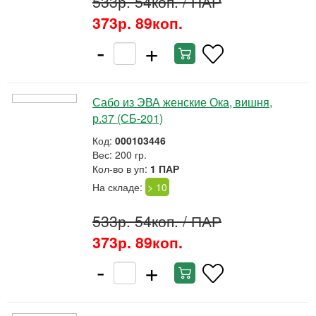
533р. 54коп.
/ ПАР
373р. 89коп.
-
+
Сабо из ЭВА женские Ока, вишня,
р.37 (СБ-201)
Код:
000103446
Вес: 200 гр.
Кол-во в уп:
1 ПАР
На складе:
> 10
533р. 54коп.
/ ПАР
373р. 89коп.
-
+