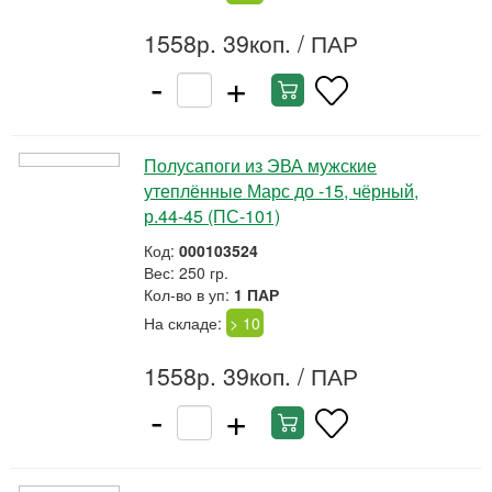
1558р. 39коп.
/ ПАР
-
+
Полусапоги из ЭВА мужские
утеплённые Марс до -15, чёрный,
р.44-45 (ПС-101)
Код:
000103524
Вес: 250 гр.
Кол-во в уп:
1 ПАР
На складе:
> 10
1558р. 39коп.
/ ПАР
-
+