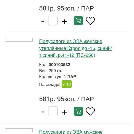
581р. 95коп.
/ ПАР
-
+
Полусапоги из ЭВА женские
утеплённые Кэрол до -15, синий/
т.синий, р.41-42 (ПС-256)
Код:
000103532
Вес: 250 гр.
Кол-во в уп:
1 ПАР
На складе:
< 10
581р. 95коп.
/ ПАР
-
+
Полусапоги из ЭВА мужские