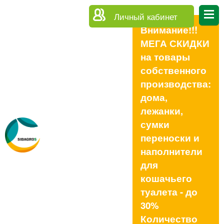
Личный кабинет
Внимание!!!
МЕГА СКИДКИ
на товары
собственного
производства:
дома,
лежанки,
сумки
переноски и
наполнители
для
кошачьего
туалета - до
30%
Количество