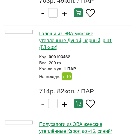
703р. 49коп.
/ ПАР
-
+
Галоши из ЭВА мужские
утеплённые Дунай, чёрный, р.41
(ГЛ-302)
Код:
000103462
Вес: 200 гр.
Кол-во в уп:
1 ПАР
На складе:
< 10
714р. 82коп.
/ ПАР
-
+
Полусапоги из ЭВА женские
утеплённые Кэрол до -15, синий/