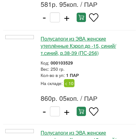
581р. 95коп.
/ ПАР
-
+
Полусапоги из ЭВА женские
утеплённые Кэрол до -15, синий/
т.синий, р.38-39 (ПС-256)
Код:
000103529
Вес: 250 гр.
Кол-во в уп:
1 ПАР
На складе:
< 10
860р. 05коп.
/ ПАР
-
+
Полусапоги из ЭВА женские