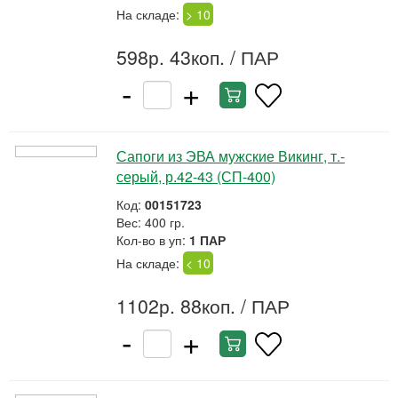
На складе:
> 10
598р. 43коп.
/ ПАР
-
+
Сапоги из ЭВА мужские Викинг, т.-
серый, р.42-43 (СП-400)
Код:
00151723
Вес: 400 гр.
Кол-во в уп:
1 ПАР
На складе:
< 10
1102р. 88коп.
/ ПАР
-
+