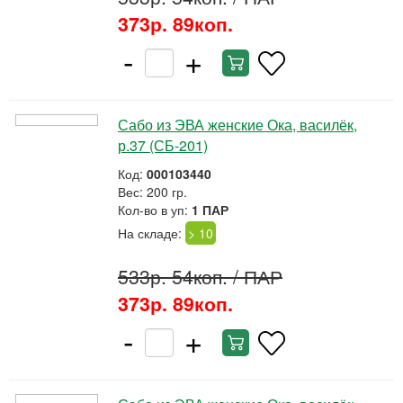
373р. 89коп.
-
+
Сабо из ЭВА женские Ока, василёк,
р.37 (СБ-201)
Код:
000103440
Вес: 200 гр.
Кол-во в уп:
1 ПАР
На складе:
> 10
533р. 54коп.
/ ПАР
373р. 89коп.
-
+