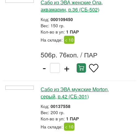
Сабо из ЭВА женские Ола,
аквамарин, р.36 (СБ-502)
Код:
000109450
Вес: 150 гр.
Кол-во в уп:
1 ПАР
На складе:
< 10
506р. 76коп.
/ ПАР
-
+
Сабо из ЭВА мужские Morton,
серый, р.42 (СБ-301)
Код:
00137558
Вес: 200 гр.
Кол-во в уп:
1 ПАР
На складе:
< 10