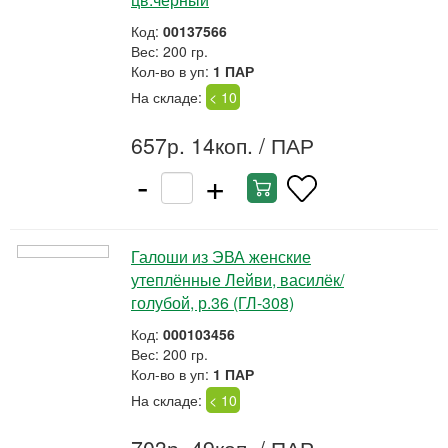
Код:
00137566
Вес: 200 гр.
Кол-во в уп:
1 ПАР
На складе:
< 10
657р. 14коп.
/ ПАР
-
+
Галоши из ЭВА женские
утеплённые Лейви, василёк/
голубой, р.36 (ГЛ-308)
Код:
000103456
Вес: 200 гр.
Кол-во в уп:
1 ПАР
На складе:
< 10