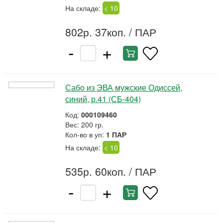
На складе:
< 10
802р. 37коп.
/ ПАР
-
+
Сабо из ЭВА мужские Одиссей,
синий, р.41 (СБ-404)
Код:
000109460
Вес: 200 гр.
Кол-во в уп:
1 ПАР
На складе:
< 10
535р. 60коп.
/ ПАР
-
+