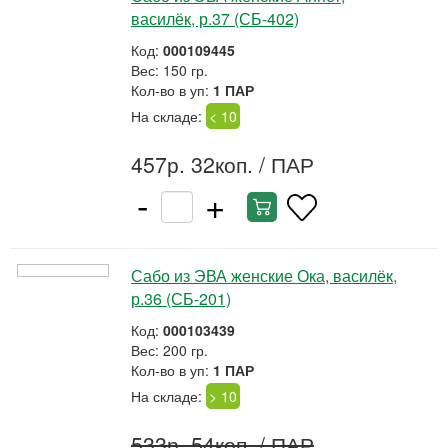
василёк, р.37 (СБ-402)
Код:
000109445
Вес: 150 гр.
Кол-во в уп:
1 ПАР
На складе:
< 10
457р. 32коп.
/ ПАР
-
+
Сабо из ЭВА женские Ока, василёк,
р.36 (СБ-201)
Код:
000103439
Вес: 200 гр.
Кол-во в уп:
1 ПАР
На складе:
> 10
533р. 54коп.
/ ПАР