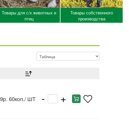
Товары для с/х животных и
Товары собственного
птиц
производства
-
+
9р. 60коп.
/ ШТ