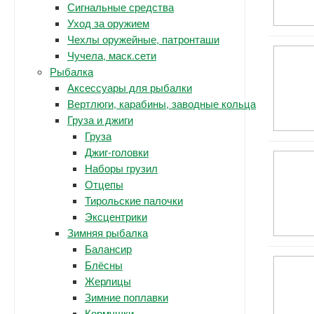
Сигнальные средства
Уход за оружием
Чехлы оружейные, патронташи
Чучела, маск.сети
Рыбалка
Аксессуары для рыбалки
Вертлюги, карабины, заводные кольца
Груза и джиги
Груза
Джиг-головки
Наборы грузил
Отцепы
Тирольские палочки
Эксцентрики
Зимняя рыбалка
Балансир
Блёсны
Жерлицы
Зимние поплавки
Кормушки