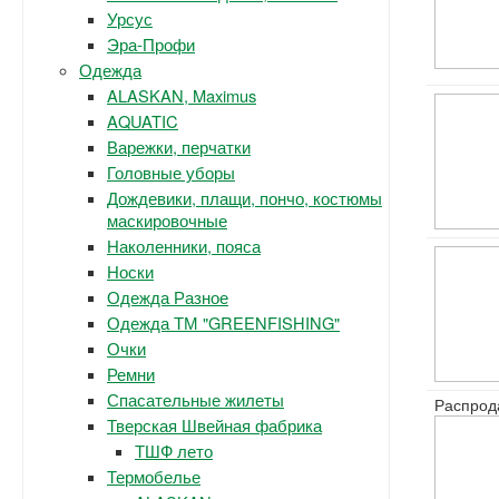
Урсус
Эра-Профи
Одежда
ALASKAN, Maximus
AQUATIC
Варежки, перчатки
Головные уборы
Дождевики, плащи, пончо, костюмы
маскировочные
Наколенники, пояса
Носки
Одежда Разное
Одежда ТМ "GREENFISHING"
Очки
Ремни
Спасательные жилеты
Распрод
Тверская Швейная фабрика
ТШФ лето
Термобелье