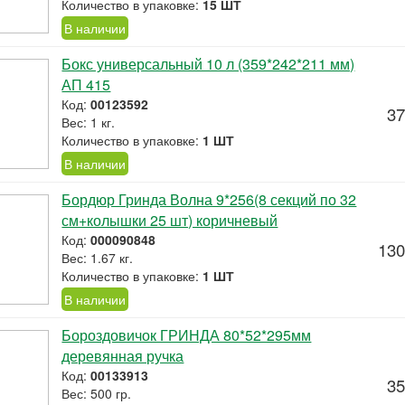
Количество в упаковке:
15 ШТ
В наличии
Бокс универсальный 10 л (359*242*211 мм)
АП 415
Код:
00123592
37
Вес: 1 кг.
Количество в упаковке:
1 ШТ
В наличии
Бордюр Гринда Волна 9*256(8 секций по 32
см+колышки 25 шт) коричневый
Код:
000090848
130
Вес: 1.67 кг.
Количество в упаковке:
1 ШТ
В наличии
Бороздовичок ГРИНДА 80*52*295мм
деревянная ручка
Код:
00133913
35
Вес: 500 гр.