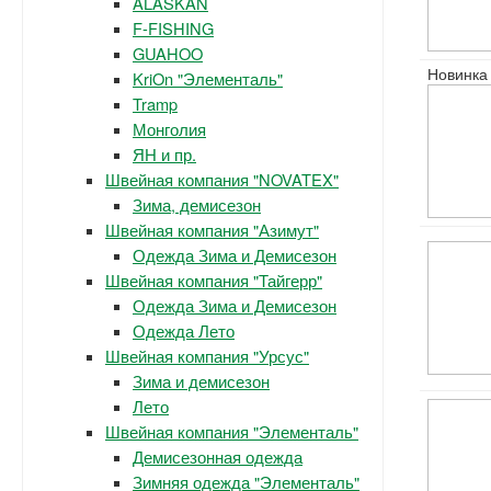
ALASKAN
F-FISHING
GUAHOO
Новинка
KriOn "Элементаль"
Tramp
Монголия
ЯН и пр.
Швейная компания "NOVATEX"
Зима, демисезон
Швейная компания "Азимут"
Одежда Зима и Демисезон
Швейная компания "Тайгерр"
Одежда Зима и Демисезон
Одежда Лето
Швейная компания "Урсус"
Зима и демисезон
Лето
Швейная компания "Элементаль"
Демисезонная одежда
Зимняя одежда "Элементаль"