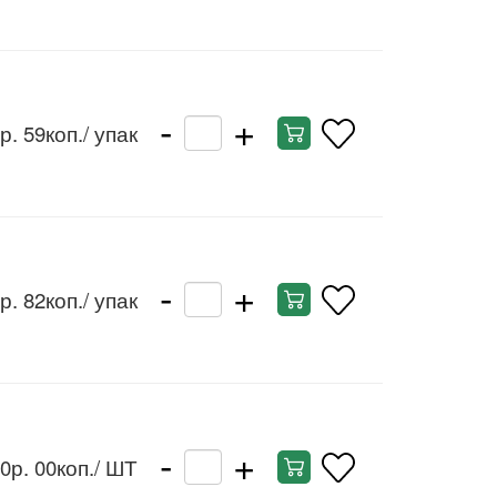
-
+
р. 59коп.
/ упак
-
+
р. 82коп.
/ упак
-
+
0р. 00коп.
/ ШТ