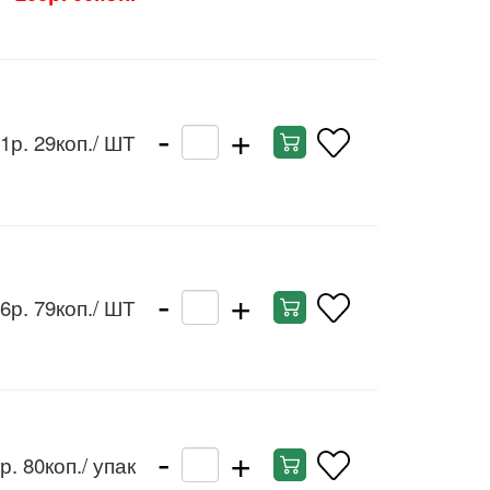
-
+
1р. 29коп.
/ ШТ
-
+
6р. 79коп.
/ ШТ
-
+
р. 80коп.
/ упак