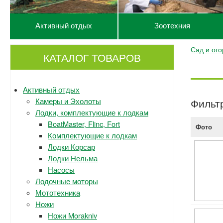
Активный отдых
Зоотехния
Сад и ог
КАТАЛОГ ТОВАРОВ
Активный отдых
Камеры и Эхолоты
Фильт
Лодки, комплектующие к лодкам
BoatMaster, Flinc, Fort
Фото
Комплектующие к лодкам
Лодки Корсар
Лодки Нельма
Насосы
Лодочные моторы
Мототехника
Ножи
Ножи Morakniv