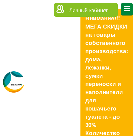
Личный кабинет
Внимание!!!
МЕГА СКИДКИ
на товары
собственного
производства:
дома,
лежанки,
сумки
переноски и
наполнители
для
кошачьего
туалета - до
30%
Количество