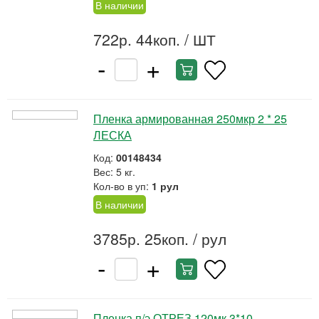
В наличии
722р. 44коп.
/ ШТ
-
+
Пленка армированная 250мкр 2 * 25
ЛЕСКА
Код:
00148434
Вес: 5 кг.
Кол-во в уп:
1 рул
В наличии
3785р. 25коп.
/ рул
-
+
Пленка п/э ОТРЕЗ 120мк 3*10