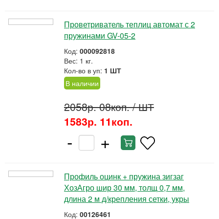
Проветриватель теплиц автомат с 2
пружинами GV-05-2
Код:
000092818
Вес: 1 кг.
Кол-во в уп:
1 ШТ
В наличии
2058р. 08коп.
/ ШТ
1583р. 11коп.
-
+
Профиль оцинк + пружина зигзаг
ХозАгро шир 30 мм, толщ 0,7 мм,
длина 2 м д/крепления сетки, укры
Код:
00126461