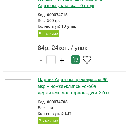
Агроном упаковка 10 штук
Код:
000074715
Вес: 500 гр.
Кол-во в уп:
10 упак
В наличии
84р. 24коп.
/ упак
-
+
Парник Агроном премиум 4 м 65
мкр + ножки+клипсы+скоба
держатель для торцов+дуга 2,0 м
Код:
000074708
Вес: 1 кг.
Кол-во в уп:
5 ШТ
В наличии