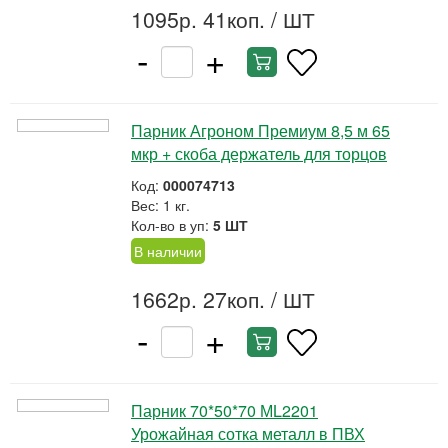
1095р. 41коп.
/ ШТ
-
+
Парник Агроном Премиум 8,5 м 65
мкр + скоба держатель для торцов
Код:
000074713
Вес: 1 кг.
Кол-во в уп:
5 ШТ
В наличии
1662р. 27коп.
/ ШТ
-
+
Парник 70*50*70 МL2201
Урожайная сотка металл в ПВХ