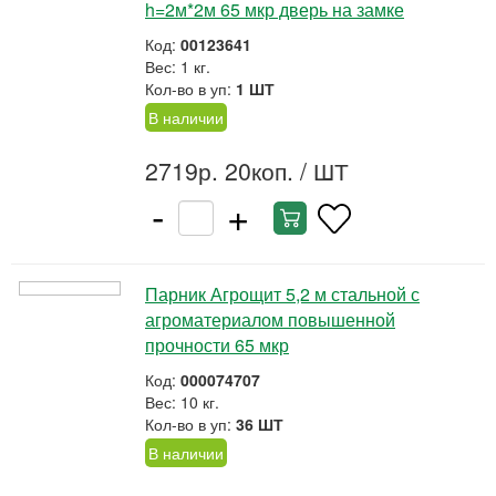
h=2м*2м 65 мкр дверь на замке
Код:
00123641
Вес: 1 кг.
Кол-во в уп:
1 ШТ
В наличии
2719р. 20коп.
/ ШТ
-
+
Парник Агрощит 5,2 м стальной с
агроматериалом повышенной
прочности 65 мкр
Код:
000074707
Вес: 10 кг.
Кол-во в уп:
36 ШТ
В наличии