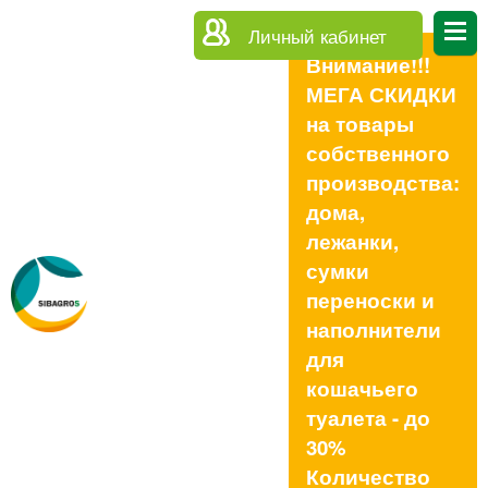
Личный кабинет
Внимание!!!
МЕГА СКИДКИ
на товары
собственного
производства:
дома,
лежанки,
сумки
переноски и
наполнители
для
кошачьего
туалета - до
30%
Количество