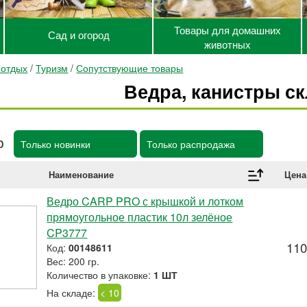
Товары для домашних
Сад и огород
животных
 отдых
/
Туризм
/
Сопутствующие товары
Ведра, канистры с
р
Только новинки
Только распродажа
Наименование
Цена
Ведро CARP PRO с крышкой и лотком
прямоугольное пластик 10л зелёное
CP3777
110
Код:
00148611
Вес: 200 гр.
Количество в упаковке:
1 ШТ
На складе:
< 10