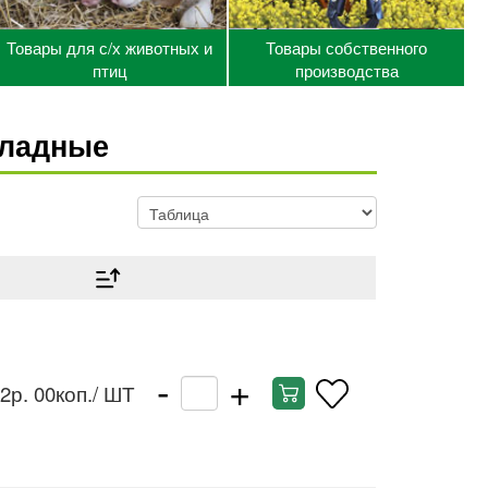
Товары для с/х животных и
Товары собственного
птиц
производства
кладные
-
+
2р. 00коп.
/ ШТ