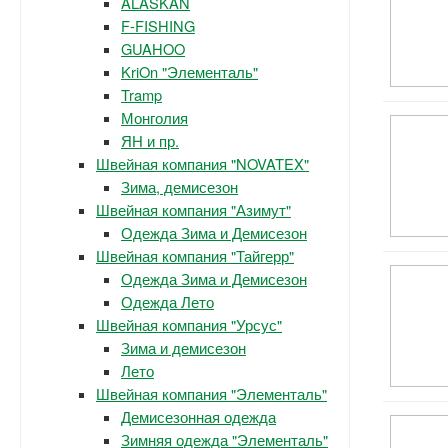
ALASKAN
F-FISHING
GUAHOO
KriOn "Элементаль"
Tramp
Монголия
ЯН и пр.
Швейная компания "NOVATEX"
Зима, демисезон
Швейная компания "Азимут"
Одежда Зима и Демисезон
Швейная компания "Тайгерр"
Одежда Зима и Демисезон
Одежда Лето
Швейная компания "Урсус"
Зима и демисезон
Лето
Швейная компания "Элементаль"
Демисезонная одежда
Зимняя одежда "Элементаль"