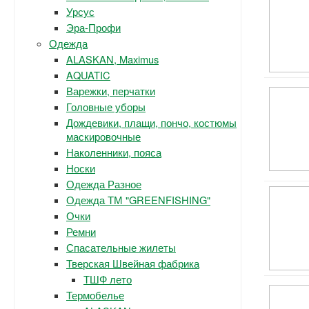
Урсус
Эра-Профи
Одежда
ALASKAN, Maximus
AQUATIC
Варежки, перчатки
Головные уборы
Дождевики, плащи, пончо, костюмы
маскировочные
Наколенники, пояса
Носки
Одежда Разное
Одежда ТМ "GREENFISHING"
Очки
Ремни
Спасательные жилеты
Тверская Швейная фабрика
ТШФ лето
Термобелье