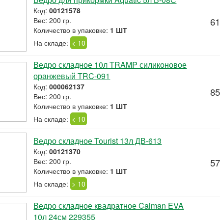
Код:
00121578
Вес: 200 гр.
61
Количество в упаковке:
1 ШТ
На складе:
< 10
Ведро складное 10л TRAMP силиконовое
оранжевый TRC-091
Код:
000062137
85
Вес: 200 гр.
Количество в упаковке:
1 ШТ
На складе:
< 10
Ведро складное Tourist 13л ДВ-613
Код:
00121370
Вес: 200 гр.
57
Количество в упаковке:
1 ШТ
На складе:
> 10
Ведро складное квадратное Caiman EVA
10л 24см 229355