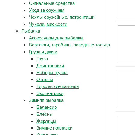
Сигнальные средства
Уход за оружием
Чехлы оружейные, патронташи
Чучела, маск.сети
Рыбалка
Аксессуары для рыбалки
Вертлюги, карабины, заводные кольца
Груза и джиги
Груза
Джиг-головки
Наборы грузил
Отцепы
Тирольские палочки
Эксцентрики
Зимняя рыбалка
Балансир
Блёсны
Жерлицы
Зимние поплавки
Кормушки