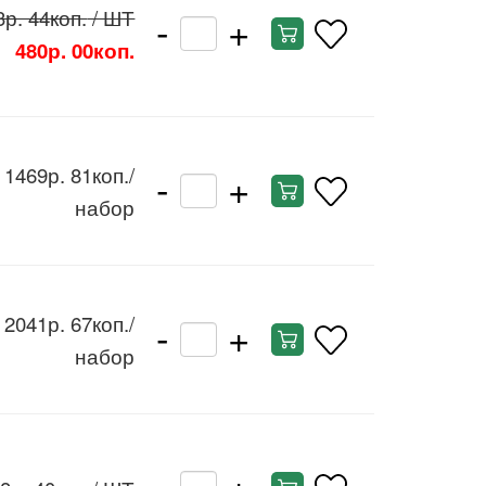
-
+
3р. 44коп.
/ ШТ
480р. 00коп.
-
+
1469р. 81коп.
/
набор
-
+
2041р. 67коп.
/
набор
-
+