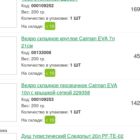
Код:
000109252
169
Вес: 200 гр.
Количество в упаковке:
1 ШТ
На складе:
< 10
Ведро складное круглое Caiman EVA 7л
21см
Код:
00133008
45
Вес: 200 гр.
Количество в упаковке:
1 ШТ
На складе:
< 10
Ведро складное прозрачное Caiman EVA
10л с крышкой-сеткой 229358
Код:
000109253
142
Вес: 200 гр.
Количество в упаковке:
1 ШТ
На складе:
< 10
ажа
Душ туристический Следопыт 20л PF-TE-02