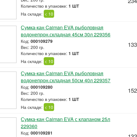
234
Количество в упаковке:
1 ШТ
На складе:
< 10
Сумка-кан Caiman EVA рыболовная
водонепрон.складная 45см 30л 229356
Код:
000109279
133
Вес: 200 гр.
Количество в упаковке:
1 ШТ
На складе:
< 10
Сумка-кан Caiman EVA рыболовная
водонепрон.складная 50см 40л 229357
Код:
000109280
152
Вес: 200 гр.
Количество в упаковке:
1 ШТ
На складе:
< 10
Сумка-кан Caiman EVA с клапаном 25л
229360
Код:
000109281
132