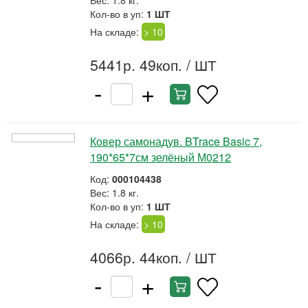
Вес: 1.8 кг.
Кол-во в уп:
1 ШТ
На складе:
> 10
5441р. 49коп.
/ ШТ
-
+
Ковер самонадув. BTrace Basic 7,
190*65*7см зелёный М0212
Код:
000104438
Вес: 1.8 кг.
Кол-во в уп:
1 ШТ
На складе:
> 10
4066р. 44коп.
/ ШТ
-
+