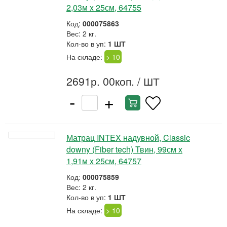
2,03м x 25см, 64755
Код:
000075863
Вес: 2 кг.
Кол-во в уп:
1 ШТ
На складе:
> 10
2691р. 00коп.
/ ШТ
-
+
Матрац INTEX надувной, Classic
downy (Fiber tech) Твин, 99см x
1,91м x 25см, 64757
Код:
000075859
Вес: 2 кг.
Кол-во в уп:
1 ШТ
На складе:
> 10