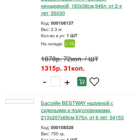
ненадувной, 183x38см,946л, от 2-х
лет, 55030
Код:
000108137
Вес: 2.3 кг.
Кол-во в уп:
1 ШТ
На складе:
> 10
1878р. 72коп.
/ ШТ
1315р. 31коп.
-
+
Бассейн BESTWAY надувной с
сиденьями и подголовниками,
213x207х69см,575л, от 6 лет, 54153
Код:
000108528
Вес: 750 гр.
Кол-во в уп:
1 ШТ