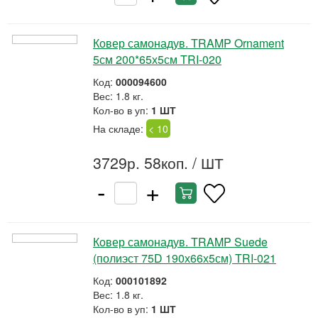
Ковер самонадув. TRAMP Ornament
5см 200*65х5см TRI-020
Код:
000094600
Вес: 1.8 кг.
Кол-во в уп:
1 ШТ
На складе:
< 10
3729р. 58коп.
/ ШТ
-
+
Ковер самонадув. TRAMP Suede
(полиэст 75D 190х66х5см) TRI-021
Код:
000101892
Вес: 1.8 кг.
Кол-во в уп:
1 ШТ