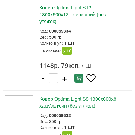
Ковер Optima Light S12
1800х600х12 т.сер/синий (без
утяжек)
Код:
000059334
Вес: 500 гр.
Кол-во в уп:
1 ШТ
На складе:
> 10
1148р. 79коп.
/ ШТ
-
+
Ковер Optima Light S8 1800х600х8
хаки/зел/син (без утяжек)
Код:
000059332
Вес: 250 гр.
Кол-во в уп:
1 ШТ