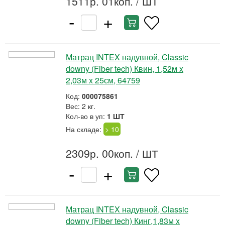
1511р. 01коп.
/ ШТ
-
+
Матрац INTEX надувной, Classic
downy (Fiber tech) Квин, 1,52м x
2,03м x 25см, 64759
Код:
000075861
Вес: 2 кг.
Кол-во в уп:
1 ШТ
На складе:
> 10
2309р. 00коп.
/ ШТ
-
+
Матрац INTEX надувной, Classic
downy (Fiber tech) Кинг,1,83м x