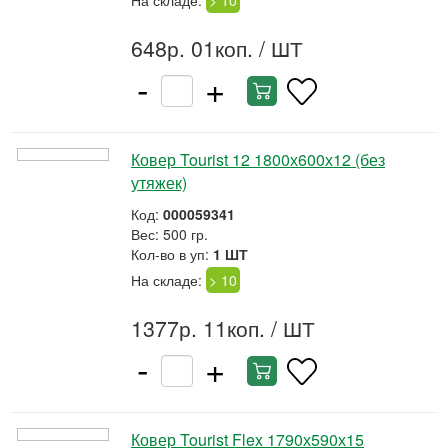
На складе:
> 10
648р. 01коп.
/ ШТ
-
+
Ковер Tourist 12 1800х600х12 (без
утяжек)
Код:
000059341
Вес: 500 гр.
Кол-во в уп:
1 ШТ
На складе:
> 10
1377р. 11коп.
/ ШТ
-
+
Ковер Tourist Flex 1790х590х15