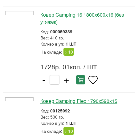
Ковер Camping 16 1800х600х16 (без
утяжек)
Код:
000059339
Вес: 410 гр.
Кол-во в уп:
1 ШТ
На складе:
> 10
1728р. 01коп.
/ ШТ
-
+
Ковер Camping Flex 1790х590х15
Код:
00125992
Вес: 500 гр.
Кол-во в уп:
1 ШТ
На складе:
> 10