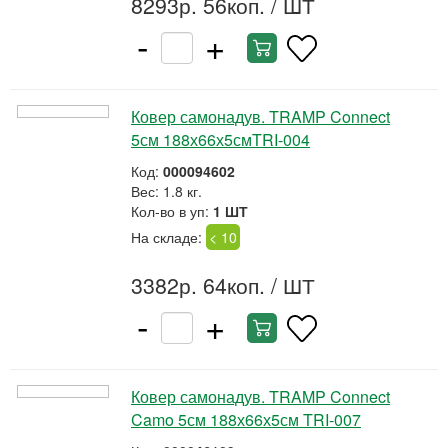
8293р. 56коп.
/ ШТ
-
+
Ковер самонадув. TRAMP Connect
5см 188х66х5смTRI-004
Код:
000094602
Вес: 1.8 кг.
Кол-во в уп:
1 ШТ
На складе:
< 10
3382р. 64коп.
/ ШТ
-
+
Ковер самонадув. TRAMP Connect
Camo 5см 188х66х5см TRI-007