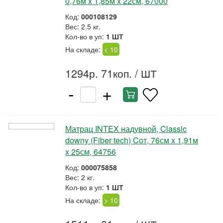
0,76м x 1,85м x 22см, 67000
Код:
000108129
Вес: 2.5 кг.
Кол-во в уп:
1 ШТ
На складе:
< 10
1294р. 71коп.
/ ШТ
-
+
Матрац INTEX надувной, Classic
downy (Fiber tech) Cот, 76см x 1,91м
x 25см, 64756
Код:
000075858
Вес: 2 кг.
Кол-во в уп:
1 ШТ
На складе:
> 10