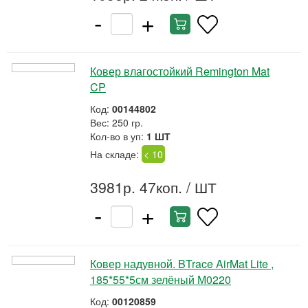
-
+
Ковер влагостойкий Remington Mat
CP
Код:
00144802
Вес: 250 гр.
Кол-во в уп:
1 ШТ
На складе:
< 10
3981р. 47коп.
/ ШТ
-
+
Ковер надувной. BTrace AirMat Lite ,
185*55*5см зелёный М0220
Код:
00120859