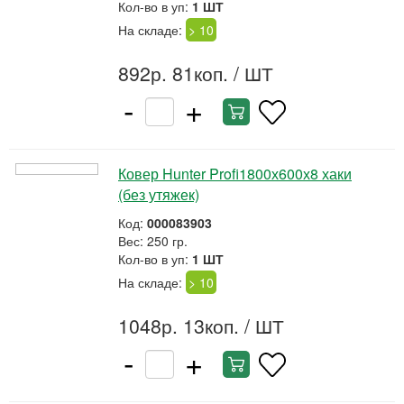
Кол-во в уп:
1 ШТ
На складе:
> 10
892р. 81коп.
/ ШТ
-
+
Ковер Hunter Profi1800х600х8 хаки
(без утяжек)
Код:
000083903
Вес: 250 гр.
Кол-во в уп:
1 ШТ
На складе:
> 10
1048р. 13коп.
/ ШТ
-
+