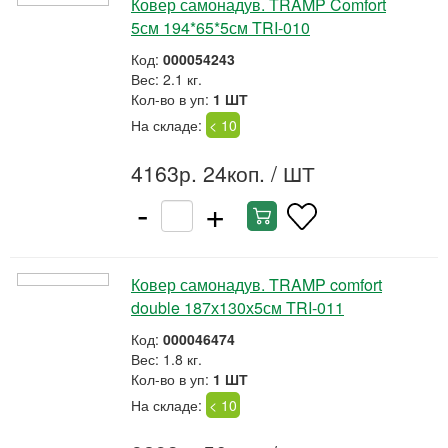
Ковер самонадув. TRAMP Comfort
5см 194*65*5см TRI-010
Код:
000054243
Вес: 2.1 кг.
Кол-во в уп:
1 ШТ
На складе:
< 10
4163р. 24коп.
/ ШТ
-
+
Ковер самонадув. TRAMP comfort
double 187х130х5см TRI-011
Код:
000046474
Вес: 1.8 кг.
Кол-во в уп:
1 ШТ
На складе:
< 10