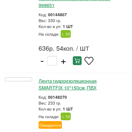
999651
Код:
00144807
Вес: 330 гр.
Кол-во в уп:
1 ШТ
На складе:
> 10
636р. 54коп.
/ ШТ
-
+
Лента гидроизоляционная
SMARTFIX 10*150см, ПВХ
Код:
00148270
Вес: 233 гр.
Кол-во в уп:
1 ШТ
На складе:
< 10
Ожидается