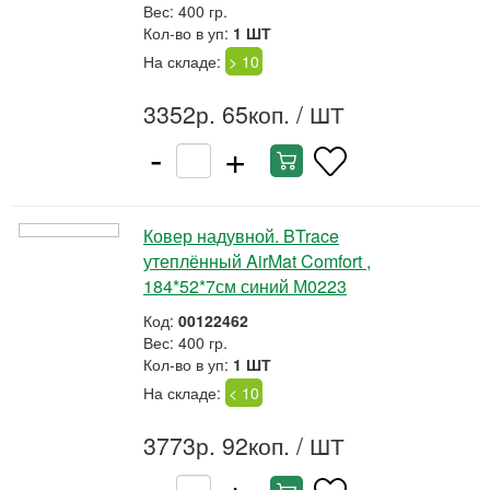
Вес: 400 гр.
Кол-во в уп:
1 ШТ
На складе:
> 10
3352р. 65коп.
/ ШТ
-
+
Ковер надувной. BTrace
утеплённый AirMat Comfort ,
184*52*7см синий М0223
Код:
00122462
Вес: 400 гр.
Кол-во в уп:
1 ШТ
На складе:
< 10
3773р. 92коп.
/ ШТ
-
+