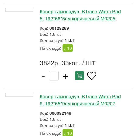
Ковер самонадув. BTrace Warm Pad
5, 192*66*5см коричневый М0205
Код:
00129289
Вес: 1.8 кг.
Кол-во в уп:
1 ШТ
На складе:
> 10
3822р. 33коп.
/ ШТ
-
+
Ковер самонадув. BTrace Warm Pad
9, 192*65*9см коричневый М0207
Код:
000092148
Вес: 1.8 кг.
Кол-во в уп:
1 ШТ
На складе:
> 10