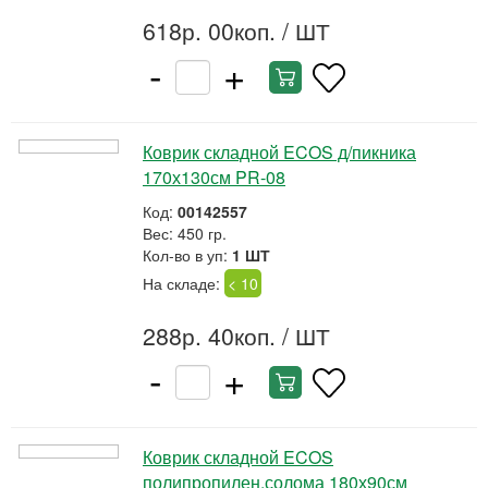
618р. 00коп.
/ ШТ
-
+
Коврик складной ECOS д/пикника
170х130см PR-08
Код:
00142557
Вес: 450 гр.
Кол-во в уп:
1 ШТ
На складе:
< 10
288р. 40коп.
/ ШТ
-
+
Коврик складной ECOS
полипропилен.солома 180х90см