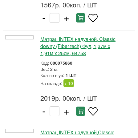
1567р. 00коп.
/ ШТ
-
+
Матрац INTEX надувной, Classic
downy (Fiber tech) Фул, 1,37м x
1,91м x 25см, 64758
Код:
000075860
Вес: 2 кг.
Кол-во в уп:
1 ШТ
На складе:
> 10
2019р. 00коп.
/ ШТ
-
+
Матрац INTEX надувной,Classic