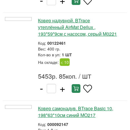
Ковер надувной. BTrace
утеплённый AirMat Deilux ,
193*59*9см с насосом, серый М0221
Код:
00122461
Вес: 400 гр.
Кол-во в уп:
1 ШТ
На складе:
< 10
5453р. 85коп.
/ ШТ
-
+
Ковер самонадув. BTrace Basic 10,
198*63*10см синий МО217
Код:
000092147