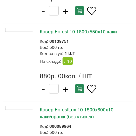
-
+
Ковер Forest 10 1800х550х10 хаки
Код:
00139751
Вес: 500 гр.
Кол-во в уп:
1 ШТ
На складе:
> 10
880р. 00коп.
/ ШТ
-
+
Ковер ForestLux 10 1800х600х10
хаки/оранж (без утяжек)
Код:
000089964
Вес: 500 гр.