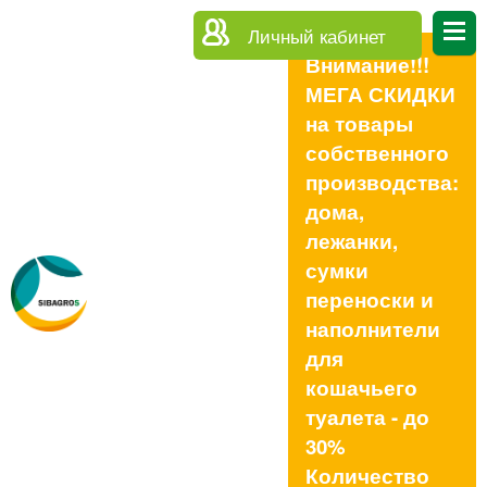
Личный кабинет
Внимание!!!
МЕГА СКИДКИ
на товары
собственного
производства:
дома,
лежанки,
сумки
переноски и
наполнители
для
кошачьего
туалета - до
30%
Количество