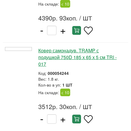
На складе:
< 10
4390р. 93коп.
/ ШТ
-
+
Ковер самонадув. TRAMP с
подушкой 750D 185 х 65 х 5 см TRI -
017
Код:
000054244
Вес: 1.8 кг.
Кол-во в уп:
1 ШТ
На складе:
< 10
3512р. 30коп.
/ ШТ
-
+