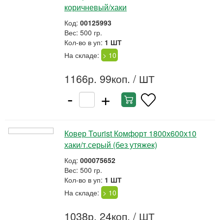
коричневый/хаки
Код:
00125993
Вес: 500 гр.
Кол-во в уп:
1 ШТ
На складе:
> 10
1166р. 99коп.
/ ШТ
-
+
Ковер Tourist Комфорт 1800х600х10
хаки/т.серый (без утяжек)
Код:
000075652
Вес: 500 гр.
Кол-во в уп:
1 ШТ
На складе:
> 10
1038р. 24коп.
/ ШТ