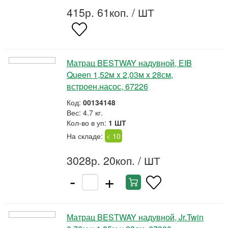
415р. 61коп.
/ ШТ
Матрац BESTWAY надувной, EIB
Queen 1,52м x 2,03м x 28см,
встроен.насос, 67226
Код:
00134148
Вес: 4.7 кг.
Кол-во в уп:
1 ШТ
На складе:
< 10
3028р. 20коп.
/ ШТ
-
+
Матрац BESTWAY надувной, Jr.Twin