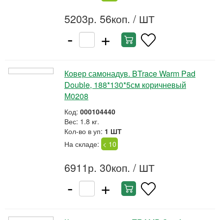
5203р. 56коп.
/ ШТ
-
+
Ковер самонадув. BTrace Warm Pad
Double, 188*130*5см коричневый
М0208
Код:
000104440
Вес: 1.8 кг.
Кол-во в уп:
1 ШТ
На складе:
< 10
6911р. 30коп.
/ ШТ
-
+