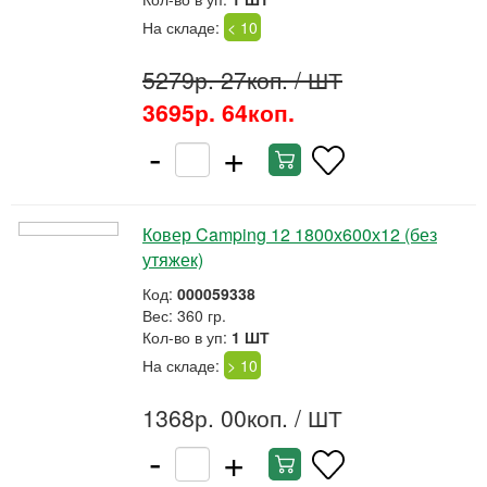
На складе:
< 10
5279р. 27коп.
/ ШТ
3695р. 64коп.
-
+
Ковер Camping 12 1800х600х12 (без
утяжек)
Код:
000059338
Вес: 360 гр.
Кол-во в уп:
1 ШТ
На складе:
> 10
1368р. 00коп.
/ ШТ
-
+