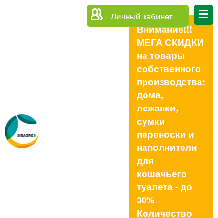
Личный кабинет
Внимание!!!
МЕГА СКИДКИ
на товары
собственного
производства:
дома,
лежанки,
сумки
переноски и
наполнители
для
кошачьего
туалета - до
30%
Количество