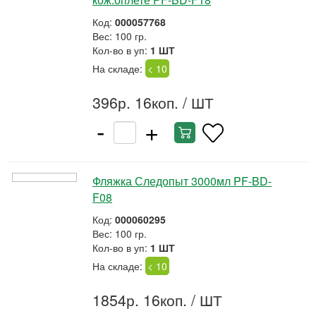
Код:
000057768
Вес: 100 гр.
Кол-во в уп:
1 ШТ
На складе:
< 10
396р. 16коп.
/ ШТ
-
+
Фляжка Следопыт 3000мл PF-BD-
F08
Код:
000060295
Вес: 100 гр.
Кол-во в уп:
1 ШТ
На складе:
< 10
1854р. 16коп.
/ ШТ