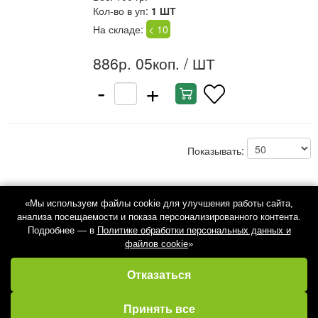
Кол-во в уп:
1 ШТ
На складе:
< 10
886р. 05коп.
/ ШТ
-
+
Показывать:
«Мы используем файлы cookie для улучшения работы сайта,
анализа посещаемости и показа персонализированного контента.
Подробнее — в
Политике обработки персональных данных и
файлов cookie
»
Отказаться
Избранное
Кабинет
Каталог
Принять все
Корзина