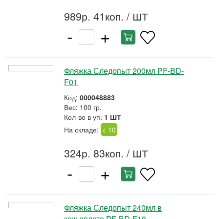
989р. 41коп.
/ ШТ
-
+
Фляжка Следопыт 200мл PF-BD-
F01
Код:
000048883
Вес: 100 гр.
Кол-во в уп:
1 ШТ
На складе:
< 10
324р. 83коп.
/ ШТ
-
+
Фляжка Следопыт 240мл в
кож.оплете PF-BD-F18