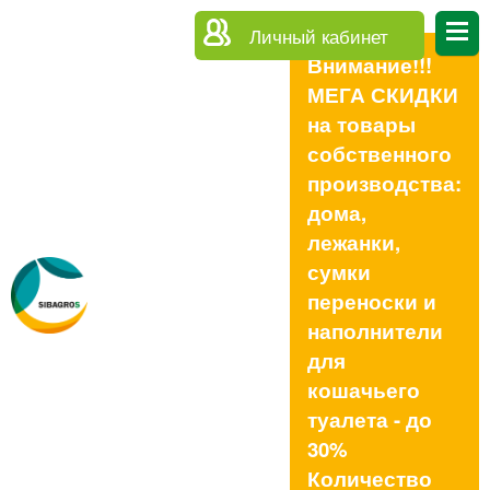
Личный кабинет
Внимание!!!
МЕГА СКИДКИ
на товары
собственного
производства:
дома,
лежанки,
сумки
переноски и
наполнители
для
кошачьего
туалета - до
30%
Количество