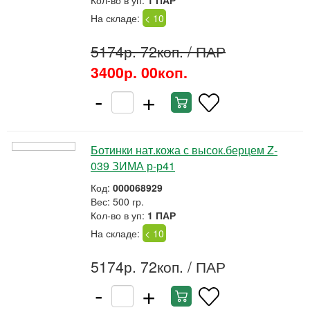
Кол-во в уп:
1 ПАР
На складе:
< 10
5174р. 72коп.
/ ПАР
3400р. 00коп.
-
+
Ботинки нат.кожа с высок.берцем Z-
039 ЗИМА р-р41
Код:
000068929
Вес: 500 гр.
Кол-во в уп:
1 ПАР
На складе:
< 10
5174р. 72коп.
/ ПАР
-
+