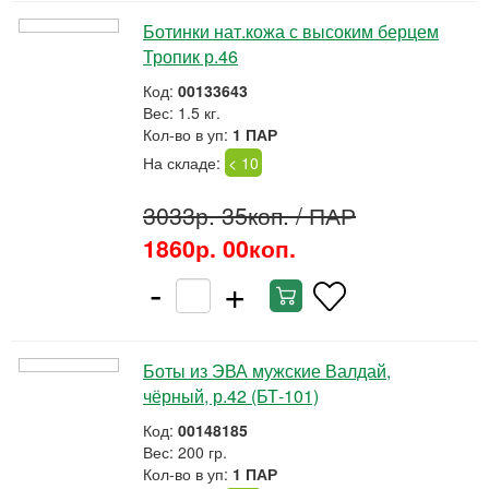
Ботинки нат.кожа с высоким берцем
Тропик р.46
Код:
00133643
Вес: 1.5 кг.
Кол-во в уп:
1 ПАР
На складе:
< 10
3033р. 35коп.
/ ПАР
1860р. 00коп.
-
+
Боты из ЭВА мужские Валдай,
чёрный, р.42 (БТ-101)
Код:
00148185
Вес: 200 гр.
Кол-во в уп:
1 ПАР