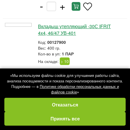
-
+
Вкладыш утепляющий -30С IFRIT
4x4, 46/47 УВ-401
Код:
00127900
Вес: 400 гр.
Кол-во в уп:
1 ПАР
На складе:
> 10
574р. 74коп.
/ ПАР
«Мы используем файлы cookie для улучшения работы сайта,
анализа посещаемости и показа персонализированного контента.
-
+
Подробнее — в
Политике обработки персональных данных и
файлов cookie
»
Отказаться
Вкладыш утепляющий TORVI -45С,
р.43, пятислойный гипоаллерген.
Избранное
Кабинет
Каталог
Принять все
Корзина
Код:
00114235
Вес: 200 гр.