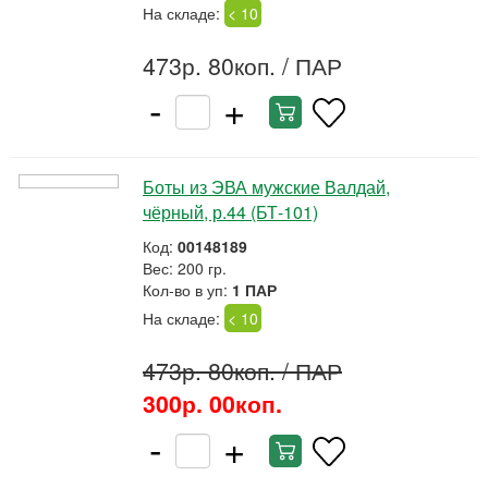
На складе:
< 10
473р. 80коп.
/ ПАР
-
+
Боты из ЭВА мужские Валдай,
чёрный, р.44 (БТ-101)
Код:
00148189
Вес: 200 гр.
Кол-во в уп:
1 ПАР
На складе:
< 10
473р. 80коп.
/ ПАР
300р. 00коп.
-
+