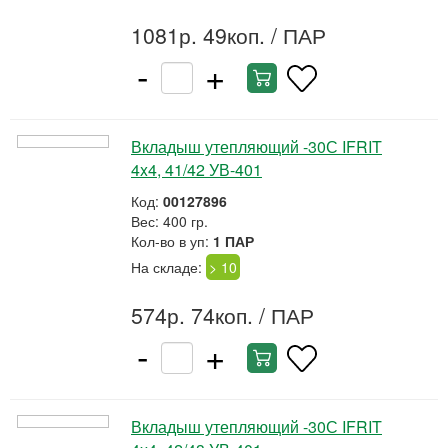
1081р. 49коп.
/ ПАР
-
+
Вкладыш утепляющий -30С IFRIT
4x4, 41/42 УВ-401
Код:
00127896
Вес: 400 гр.
Кол-во в уп:
1 ПАР
На складе:
> 10
574р. 74коп.
/ ПАР
-
+
Вкладыш утепляющий -30С IFRIT