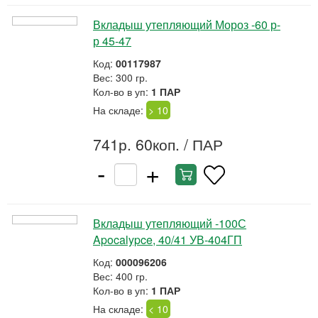
Вкладыш утепляющий Мороз -60 р-
р 45-47
Код:
00117987
Вес: 300 гр.
Кол-во в уп:
1 ПАР
На складе:
> 10
741р. 60коп.
/ ПАР
-
+
Вкладыш утепляющий -100С
Apocalypce, 40/41 УВ-404ГП
Код:
000096206
Вес: 400 гр.
Кол-во в уп:
1 ПАР
На складе:
< 10