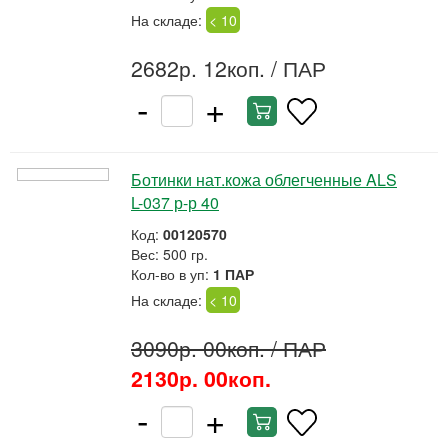
На складе:
< 10
2682р. 12коп.
/ ПАР
-
+
Ботинки нат.кожа облегченные ALS
L-037 р-р 40
Код:
00120570
Вес: 500 гр.
Кол-во в уп:
1 ПАР
На складе:
< 10
3090р. 00коп.
/ ПАР
2130р. 00коп.
-
+