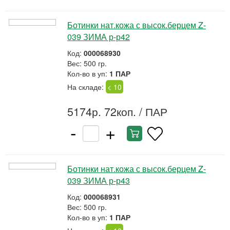
Ботинки нат.кожа с высок.берцем Z-
039 ЗИМА р-р42
Код:
000068930
Вес: 500 гр.
Кол-во в уп:
1 ПАР
На складе:
< 10
5174р. 72коп.
/ ПАР
-
+
Ботинки нат.кожа с высок.берцем Z-
039 ЗИМА р-р43
Код:
000068931
Вес: 500 гр.
Кол-во в уп:
1 ПАР