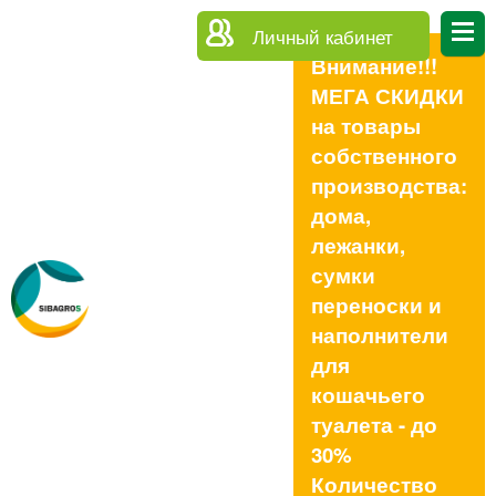
Личный кабинет
Внимание!!!
МЕГА СКИДКИ
на товары
собственного
производства:
дома,
лежанки,
сумки
переноски и
наполнители
для
кошачьего
туалета - до
30%
Количество