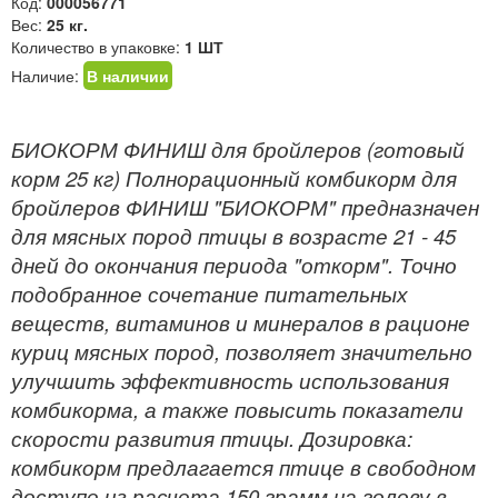
Код:
000056771
Вес:
25 кг.
Количество в упаковке:
1 ШТ
Наличие:
В наличии
БИОКОРМ ФИНИШ для бройлеров (готовый
корм 25 кг) Полнорационный комбикорм для
бройлеров ФИНИШ "БИОКОРМ" предназначен
для мясных пород птицы в возрасте 21 - 45
дней до окончания периода "откорм". Точно
подобранное сочетание питательных
веществ, витаминов и минералов в рационе
куриц мясных пород, позволяет значительно
улучшить эффективность использования
комбикорма, а также повысить показатели
скорости развития птицы. Дозировка:
комбикорм предлагается птице в свободном
доступе из расчета 150 грамм на голову в