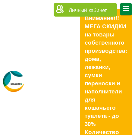
Личный кабинет
Внимание!!!
МЕГА СКИДКИ
на товары
собственного
производства:
дома,
лежанки,
сумки
переноски и
наполнители
для
кошачьего
туалета - до
30%
Количество