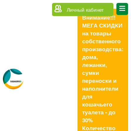
Личный кабинет
Внимание!!!
МЕГА СКИДКИ
на товары
собственного
производства:
дома,
лежанки,
сумки
переноски и
наполнители
для
кошачьего
туалета - до
30%
Количество