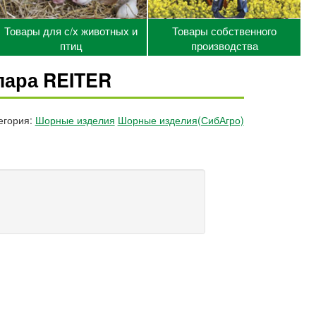
Товары для с/х животных и
Товары собственного
птиц
производства
пара REITER
егория:
Шорные изделия
Шорные изделия(СибАгро)