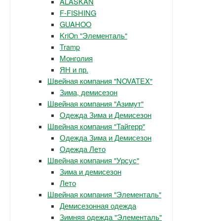
ALASKAN
F-FISHING
GUAHOO
KriOn "Элементаль"
Tramp
Монголия
ЯН и пр.
Швейная компания "NOVATEX"
Зима, демисезон
Швейная компания "Азимут"
Одежда Зима и Демисезон
Швейная компания "Тайгерр"
Одежда Зима и Демисезон
Одежда Лето
Швейная компания "Урсус"
Зима и демисезон
Лето
Швейная компания "Элементаль"
Демисезонная одежда
Зимняя одежда "Элементаль"