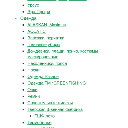
Урсус
Эра-Профи
Одежда
ALASKAN, Maximus
AQUATIC
Варежки, перчатки
Головные уборы
Дождевики, плащи, пончо, костюмы
маскировочные
Наколенники, пояса
Носки
Одежда Разное
Одежда ТМ "GREENFISHING"
Очки
Ремни
Спасательные жилеты
Тверская Швейная фабрика
ТШФ лето
Термобелье