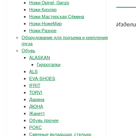
Ножи Opinel, Ganzo
Ножи Кизляр
Ножи Мастерская Сёмина
Ножи НожеМир
Издели
Ножи Разное
Оборудование для подъема и крепления
груза
Обувь
ALASKAN
Гидротапки
ALS
EVA-SHOES
IFRIT
TORVI
Дарина
ДЮНА
Жанетт
Обувь прочее
РОКС
Сменные вкладыши, стельки.