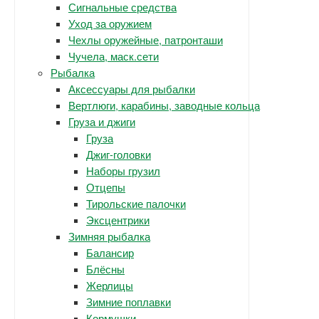
Сигнальные средства
Уход за оружием
Чехлы оружейные, патронташи
Чучела, маск.сети
Рыбалка
Аксессуары для рыбалки
Вертлюги, карабины, заводные кольца
Груза и джиги
Груза
Джиг-головки
Наборы грузил
Отцепы
Тирольские палочки
Эксцентрики
Зимняя рыбалка
Балансир
Блёсны
Жерлицы
Зимние поплавки
Кормушки